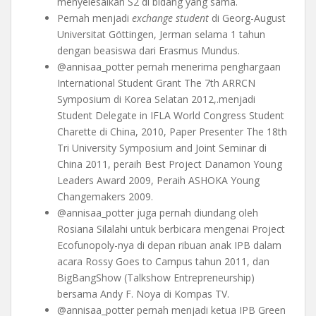
menyelesaikan S2 di bidang yang sama.
Pernah menjadi
exchange student
di Georg-August
Universitat Göttingen, Jerman selama 1 tahun
dengan beasiswa dari Erasmus Mundus.
@annisaa_potter pernah menerima penghargaan
International Student Grant The 7th ARRCN
Symposium di Korea Selatan 2012,.menjadi
Student Delegate in IFLA World Congress Student
Charette di China, 2010, Paper Presenter The 18th
Tri University Symposium and Joint Seminar di
China 2011, peraih Best Project Danamon Young
Leaders Award 2009, Peraih ASHOKA Young
Changemakers 2009.
@annisaa_potter juga pernah diundang oleh
Rosiana Silalahi untuk berbicara mengenai Project
Ecofunopoly-nya di depan ribuan anak IPB dalam
acara Rossy Goes to Campus tahun 2011, dan
BigBangShow (Talkshow Entrepreneurship)
bersama Andy F. Noya di Kompas TV.
@annisaa_potter pernah menjadi ketua IPB Green