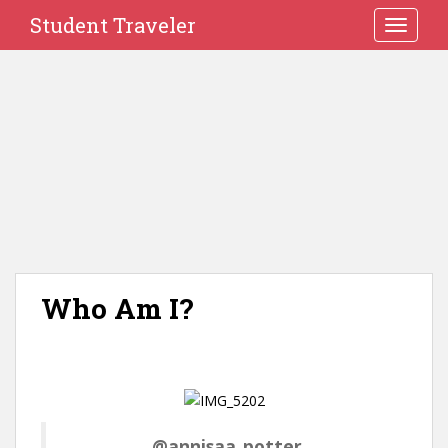
Student Traveler
TOGGLE
Who Am I?
@annisaa_potter