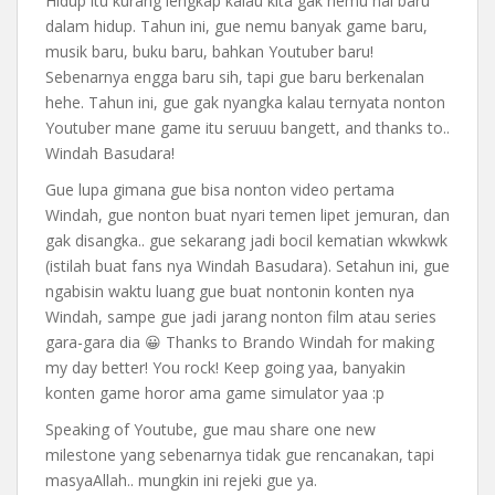
Hidup itu kurang lengkap kalau kita gak nemu hal baru
dalam hidup. Tahun ini, gue nemu banyak game baru,
musik baru, buku baru, bahkan Youtuber baru!
Sebenarnya engga baru sih, tapi gue baru berkenalan
hehe. Tahun ini, gue gak nyangka kalau ternyata nonton
Youtuber mane game itu seruuu bangett, and thanks to..
Windah Basudara!
Gue lupa gimana gue bisa nonton video pertama
Windah, gue nonton buat nyari temen lipet jemuran, dan
gak disangka.. gue sekarang jadi bocil kematian wkwkwk
(istilah buat fans nya Windah Basudara). Setahun ini, gue
ngabisin waktu luang gue buat nontonin konten nya
Windah, sampe gue jadi jarang nonton film atau series
gara-gara dia 😀 Thanks to Brando Windah for making
my day better! You rock! Keep going yaa, banyakin
konten game horor ama game simulator yaa :p
Speaking of Youtube, gue mau share one new
milestone yang sebenarnya tidak gue rencanakan, tapi
masyaAllah.. mungkin ini rejeki gue ya.