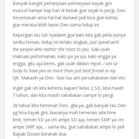
Banyak banget pertanyaan-pertanyaan kayak gini
muncul hampir tiap hari di benak gue sejak lo pergi, Den.
Kecemasan ama hal-hal duniawi jadi bisa gue kelola,
gue merasa lebih lepas Den sama hidup ini.
Kepergian elu tuh nyadarin gue kalo kita gak perlu punya
seribu teman, hidup ini terlalu singkat,
just spend with
the people who matter the most to you.
Gak usah
maksain pertemanan, kalo iya ya iya, kalo engga ya
engga, gitu aja beres, gak usah dibikin repot.
I am so
lucky to have you as more than just best friend in my
life.
Makasih ya Den.. Gue tau arti persahabatan dari elo.
Inget gak sih kita ketemu kapan? kelas 2 SD, kita masih
7 tahun, dan kita masih sahabatan sampe lo pergi.
26 tahun kita temenan Den.. gila ya, gak banyak tau Den
yg bisa kayak gini, biasanya mah temenan ada time
limit, temen SD ya cm ampe SD aja, temen SMP ya cm
ampe SMP aja, .. sama elu, gue sahabatan ampe lo jadi
Bapak Dosen beranak dua.