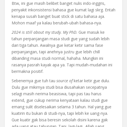
Btw, ini gue masih belibet banget nulis indo-inggris,
penyakit inkonsistensi bahasa gue kumat lagi skrg. Entah
kenapa susah banget buat stick di satu bahasa aja.
Mohon maaf ya kalau berubah-ubah bahasa-nya.
2024 is still about my study. My PhD.
Gue masuk ke
tahun perpanjangan masa studi gue yang sudah lebih
dari tiga tahun. Awalnya gue ketar ketir sama fase
perpanjangan, tapi anehnya justru gue lebih chill
dibanding masa studi normal, hahaha. Mungkin ini
rasanya pasrah kayak apa ya. Tapi mudah-mudahan ini
bermakna positif.
Sebenernya gue tuh tau
source of
ketar ketir gue dulu.
Dulu gue mikirnya studi bisa diusahakan secepatnya
selagi masih nerima beasiswa, tapi pas tau harus
extend, gue cukup nerima kenyataan kalau studi gue
emang sulit diselesaikan selama 3 tahun. Hal yang gue
kuatirin itu bukan di studi-nya, tapi lebih ke uang-nya.
Gue kuatir gak bisa beresin sekolah disini karena gak
ada uang atau tabungan. Tapi, lagi-lagi.. Allah sang