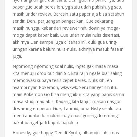
paper gue udah beres loh, yg satu udah publish, yg satu
masih under review. Beresin satu paper aja bisa setahun
sendiri Den.. perjuangan banget kan. Gue sekarang
masih nunggu kabar dari reviewer nih, doain ya moga-
moga dapet kabar baik. Gue udah mulai nulis disertasi,
akhirnya Den sampe juga di tahap ini, dulu gue uring-
uringan karena belum nulis-nulis, akhirnya masuk fase ini
juga.
Ngomong-ngomong soal nulis, inget gak masa-masa
kita menuju drop out dari S2, kita rajin ngafe biar saling
memotivasi supaya tesis cepet beres. Nulis sih, eh
nyambi nyari Pokemon, wkwkwk. Seru banget sih itu..
main Pokemon Go bisa menghibur kita yang panik sama
masa studi mau abis. Kadang kita lanjut makan nasgor
di warung emperan. Gue, Tahmid, ama Nisty selalu tau
menu andalan lo makan itu ya nasi goreng, lo emang
bakat banget jadi bapak-bapak :p
Honestly, gue happy Den di Kyoto, alhamdulilah.. mas