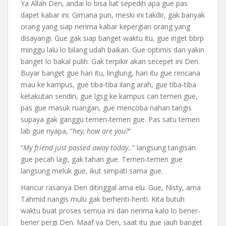
Ya Allah Den, andai lo bisa liat sepedih apa gue pas
dapet kabar ini. Gimana pun, meski ini takdir, gak banyak
orang yang siap nerima kabar kepergian orang yang
disayangi. Gue gak siap banget waktu itu, gue inget bbrp
minggu lalu lo bilang udah baikan. Gue optimis dan yakin
banget lo bakal pulih. Gak terpikir akan secepet ini Den.
Buyar banget gue hari itu, linglung, hari itu gue rencana
mau ke kampus, gue tiba-tiba ilang arah, gue tiba-tiba
ketakutan sendiri, gue lgsg ke kampus cari temen gue,
pas gue masuk ruangan, gue mencoba nahan tangis
supaya gak ganggu temen-temen gue. Pas satu temen
lab gue nyapa, “
hey, how are you?
”
“
My friend just passed away today..
” langsung tangisan
gue pecah lagi, gak tahan gue. Temen-temen gue
langsung meluk gue, ikut simpati sama gue.
Hancur rasanya Den ditinggal ama elu. Gue, Nisty, ama
Tahmid nangis mulu gak berhenti-henti. Kita butuh
waktu buat proses semua ini dan nerima kalo lo bener-
bener pergi Den. Maaf ya Den, saat itu gue jauh banget