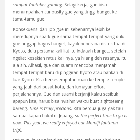
sampai Youtuber gaming.
Selagi kerja, gue bisa
menumpahkan curiousity gue yang tinggi banget ke
tamu-tamu gue.
Konsekuensi dari job gue ini sebenarnya lebih ke
meredupnya spark gue sama tempat-tempat yang dulu
gue anggap bagus banget, kayak beberapa distrik tua di
Kyoto, dulu pertama kali liat itu indaaah banget.. setelah
ngeliat kesekian ratus kali nya, ya hilang deh rasanya, itu
aja sih. Alhasil, gue dan suami mencoba menjamah
tempat-tempat baru di pinggiran Kyoto atau bahkan di
luar Kyoto. Kita berkesempatan main ke temple-temple
yang jauh dari pusat kota, dan lumayan effort
perjalanannya. Gue dan suami berjanji kalau sesibuk
apapun kita, harus bisa nyisihin waktu buat sightseeing
bareng.
Time is truly precious.
Kita berdua juga gak tau
sampai kapan bakal di Jepang,
so the perfect time to go is
now. This year, we really enjoyed our Momiji (autumn
trip).