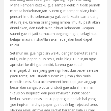
Maha Pemberi Rezeki.. gue sampai detik ini tidak pernah
merasa berkekurangan. Suami gue sempet bilang kalau
pencari ilmu itu sebenarnya gak perlu kuatir sama uang
atau rejeki, karena orang yang nimba ilmu itu pasti akan
dimuliakan, dan tidak akan dibuat kelaparan. Ucapan
suami gue ini jadi semacam pegangan gue, selagi niat
belajar masih, inshaAllah akan ada jalan buat dapet
rejeki.
Setahun ini, gue ngabisin waktu dengan berkutat sama
nulis, nulis paper, nulis tesis, nulis blog. Gue ingin ngasi
apresiasi ke diri gue sendiri, karena gue sudah
menginjak di fase yang gue inginkan: dua paper selesai
(satu terbit, satu sudah submit ke jurnal) dan mulai
menulis tesis. Satu achievement kecil tapi gue anggap
besar dan sangat pivotal di studi gue adalah nerima
“Revision Request” dari peer reviewer untuk paper
kedua. Nerima revisi untuk paper gue adalah hal yang
gue impikan, artinya paper gue tidak lagi rejected terus.
Nerima revisi artinya ada sedikit harapan kalau jurnal