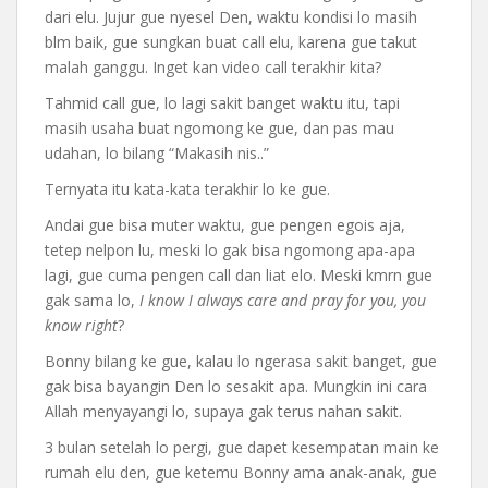
dari elu. Jujur gue nyesel Den, waktu kondisi lo masih
blm baik, gue sungkan buat call elu, karena gue takut
malah ganggu. Inget kan video call terakhir kita?
Tahmid call gue, lo lagi sakit banget waktu itu, tapi
masih usaha buat ngomong ke gue, dan pas mau
udahan, lo bilang “Makasih nis..”
Ternyata itu kata-kata terakhir lo ke gue.
Andai gue bisa muter waktu, gue pengen egois aja,
tetep nelpon lu, meski lo gak bisa ngomong apa-apa
lagi, gue cuma pengen call dan liat elo. Meski kmrn gue
gak sama lo,
I know I always care and pray for you, you
know right
?
Bonny bilang ke gue, kalau lo ngerasa sakit banget, gue
gak bisa bayangin Den lo sesakit apa. Mungkin ini cara
Allah menyayangi lo, supaya gak terus nahan sakit.
3 bulan setelah lo pergi, gue dapet kesempatan main ke
rumah elu den, gue ketemu Bonny ama anak-anak, gue