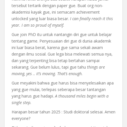
tersebut tertarik dengan paper gue. Buat org non-
akademisi kayak gue, ini semacam achievement
unlocked yang luar biasa besar.
I can finally reach it this
year. I am so proud of myself.
Gue join PhD itu untuk nantangin diri gue untuk belajar
tentang game. Penyesuaian diri gue di dunia akademik
ini luar biasa berat, karena gue sama sekali awam
dengan ilmu sosial. Gue lega bisa melewati semua nya,
dan yang terpenting bisa tetap bertahan sampai
sekarang. Gue belum lulus, tapi gue tahu
things are
moving, yes .. it’s moving. That’s enough.
Gue meyakini bahwa gue harus bisa menyelesaikan apa
yang gue mulai, terlepas seberapa besar tantangan
yang harus gue hadapi.
A thousand miles begin with a
single step.
Harapan besar tahun 2025 : Studi doktoral selesai. Amen
everyone?