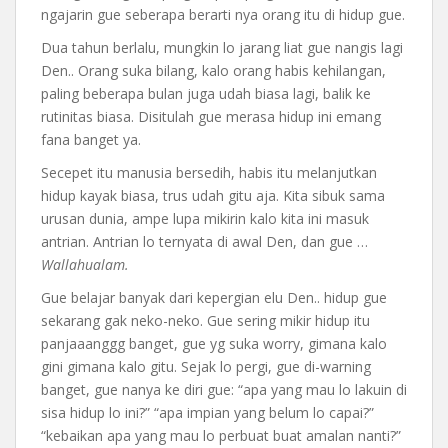
ngajarin gue seberapa berarti nya orang itu di hidup gue.
Dua tahun berlalu, mungkin lo jarang liat gue nangis lagi
Den.. Orang suka bilang, kalo orang habis kehilangan,
paling beberapa bulan juga udah biasa lagi, balik ke
rutinitas biasa. Disitulah gue merasa hidup ini emang
fana banget ya.
Secepet itu manusia bersedih, habis itu melanjutkan
hidup kayak biasa, trus udah gitu aja. Kita sibuk sama
urusan dunia, ampe lupa mikirin kalo kita ini masuk
antrian. Antrian lo ternyata di awal Den, dan gue …
Wallahualam.
Gue belajar banyak dari kepergian elu Den.. hidup gue
sekarang gak neko-neko. Gue sering mikir hidup itu
panjaaanggg banget, gue yg suka worry, gimana kalo
gini gimana kalo gitu. Sejak lo pergi, gue di-warning
banget, gue nanya ke diri gue: “apa yang mau lo lakuin di
sisa hidup lo ini?” “apa impian yang belum lo capai?”
“kebaikan apa yang mau lo perbuat buat amalan nanti?”