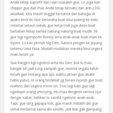
Andik tetep suportif dan rajin masakin gue. Lo juga kan
shipper gue dan mas Andik tetap bersatu dan anti-LDR,
wkwkwk. Kita masih tinggal bersama dan bahagia di
apato kecil ini. Gue berusaha buat bisa pulang ke Indo
minimal setaun sekali, gue kerja rodi juga disini buat
bertahan hidup sambil nabung-nabung buat mudik. Ni
gue lagi ngomporin Bonny ama anak-anak buat main ke
Kyoto. Lu kan pernah blg Den, Garera pengen ke Jepang
ketemu Uwa Nisa. Mudah-mudahan mereka bisa segera
main kesini ya.
Gue kangen bgt ngobrol ama elu Den, kok lu mau
banget sih jadi tong sampah gue, nerima segala keluh
kesah gue tentang apa aja, waktu jaman gue ababil
habis putus, lo orang terdekat yg berani nyuruh gue buat
realistis dan segera move on. Trus lagi kalo gue lagi
ngadepin orang annoying, elu mau dengerin semua nya
dengar sabar, bahkan lo sambil ngelonin anak-anak.
Tapi, gue skrg gapapa kok, gue masih melatih diri gue
untuk berdamai sama diri sendiri, jadi biar gak gampang