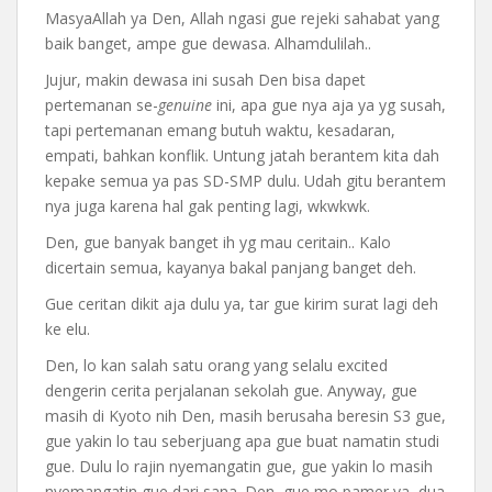
MasyaAllah ya Den, Allah ngasi gue rejeki sahabat yang
baik banget, ampe gue dewasa. Alhamdulilah..
Jujur, makin dewasa ini susah Den bisa dapet
pertemanan se-
genuine
ini, apa gue nya aja ya yg susah,
tapi pertemanan emang butuh waktu, kesadaran,
empati, bahkan konflik. Untung jatah berantem kita dah
kepake semua ya pas SD-SMP dulu. Udah gitu berantem
nya juga karena hal gak penting lagi, wkwkwk.
Den, gue banyak banget ih yg mau ceritain.. Kalo
dicertain semua, kayanya bakal panjang banget deh.
Gue ceritan dikit aja dulu ya, tar gue kirim surat lagi deh
ke elu.
Den, lo kan salah satu orang yang selalu excited
dengerin cerita perjalanan sekolah gue. Anyway, gue
masih di Kyoto nih Den, masih berusaha beresin S3 gue,
gue yakin lo tau seberjuang apa gue buat namatin studi
gue. Dulu lo rajin nyemangatin gue, gue yakin lo masih
nyemangatin gue dari sana. Den, gue mo pamer ya, dua