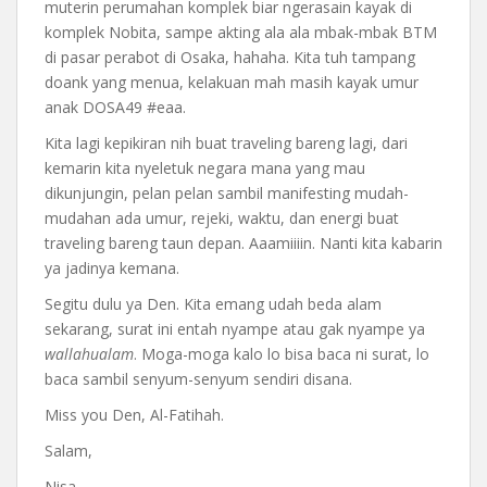
muterin perumahan komplek biar ngerasain kayak di
komplek Nobita, sampe akting ala ala mbak-mbak BTM
di pasar perabot di Osaka, hahaha. Kita tuh tampang
doank yang menua, kelakuan mah masih kayak umur
anak DOSA49 #eaa.
Kita lagi kepikiran nih buat traveling bareng lagi, dari
kemarin kita nyeletuk negara mana yang mau
dikunjungin, pelan pelan sambil manifesting mudah-
mudahan ada umur, rejeki, waktu, dan energi buat
traveling bareng taun depan. Aaamiiiin. Nanti kita kabarin
ya jadinya kemana.
Segitu dulu ya Den. Kita emang udah beda alam
sekarang, surat ini entah nyampe atau gak nyampe ya
wallahualam
. Moga-moga kalo lo bisa baca ni surat, lo
baca sambil senyum-senyum sendiri disana.
Miss you Den, Al-Fatihah.
Salam,
Nisa