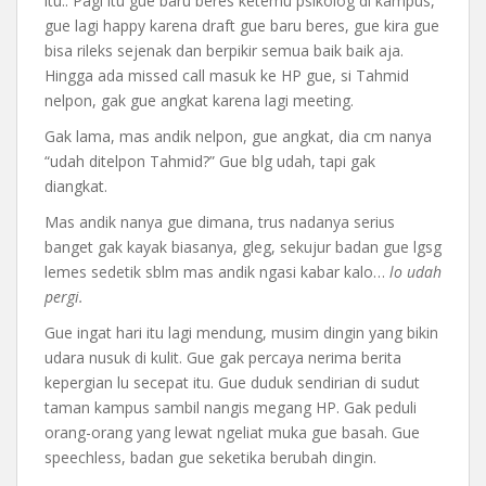
itu.. Pagi itu gue baru beres ketemu psikolog di kampus,
gue lagi happy karena draft gue baru beres, gue kira gue
bisa rileks sejenak dan berpikir semua baik baik aja.
Hingga ada missed call masuk ke HP gue, si Tahmid
nelpon, gak gue angkat karena lagi meeting.
Gak lama, mas andik nelpon, gue angkat, dia cm nanya
“udah ditelpon Tahmid?” Gue blg udah, tapi gak
diangkat.
Mas andik nanya gue dimana, trus nadanya serius
banget gak kayak biasanya, gleg, sekujur badan gue lgsg
lemes sedetik sblm mas andik ngasi kabar kalo…
lo udah
pergi.
Gue ingat hari itu lagi mendung, musim dingin yang bikin
udara nusuk di kulit. Gue gak percaya nerima berita
kepergian lu secepat itu. Gue duduk sendirian di sudut
taman kampus sambil nangis megang HP. Gak peduli
orang-orang yang lewat ngeliat muka gue basah. Gue
speechless, badan gue seketika berubah dingin.