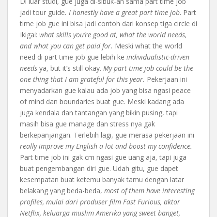
Di luar studi, gue juga di-sibuk-an sama part time job
jadi tour guide
. I honestly have
a great part time job
. Part
time job gue ini bisa jadi contoh dari konsep tiga circle di
Ikigai:
what skills you’re good at, what the world needs,
and what you can get paid for.
Meski what the world
need di part time job gue lebih ke
individualistic-driven
needs
ya, but it’s still okay.
My part time job could be the
one thing that I am grateful for this year.
Pekerjaan ini
menyadarkan gue kalau ada job yang bisa ngasi peace
of mind dan boundaries buat gue. Meski kadang ada
juga kendala dan tantangan yang bikin pusing, tapi
masih bisa gue manage dan stress nya gak
berkepanjangan. Terlebih lagi, gue merasa pekerjaan ini
really improve my English a lot and boost my confidence.
Part time job ini gak cm ngasi gue uang aja, tapi juga
buat pengembangan diri gue. Udah gitu, gue dapet
kesempatan buat ketemu banyak tamu dengan latar
belakang yang beda-beda,
most of them have interesting
profiles, mulai dari produser film Fast Furious, aktor
Netflix, keluarga muslim Amerika yang sweet banget,