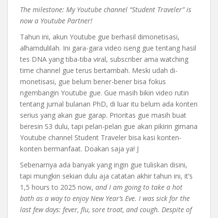
The milestone: My Youtube channel “Student Traveler” is
now a Youtube Partner!
Tahun ini, akun Youtube gue berhasil dimonetisasi,
alhamdulilah. Ini gara-gara video iseng gue tentang hasil
tes DNA yang tiba-tiba viral, subscriber ama watching
time channel gue terus bertambah. Meski udah di-
monetisasi, gue belum bener-bener bisa fokus
ngembangin Youtube gue. Gue masih bikin video rutin
tentang jurnal bulanan PhD, di luar itu belum ada konten
serius yang akan gue garap. Prioritas gue masih buat
beresin S3 dulu, tapi pelan-pelan gue akan pikirin gimana
Youtube channel Student Traveler bisa kasi konten-
konten bermanfaat. Doakan saja ya! J
Sebenarnya ada banyak yang ingin gue tuliskan disini,
tapi mungkin sekian dulu aja catatan akhir tahun ini, it’s
1,5 hours to 2025 now,
and I am going to take a hot
bath as a way to enjoy New Year’s Eve. I was sick for the
last few days: fever, flu, sore troat, and cough. Despite of