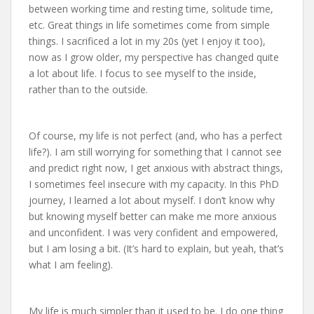
between working time and resting time, solitude time,
etc. Great things in life sometimes come from simple
things. I sacrificed a lot in my 20s (yet I enjoy it too),
now as I grow older, my perspective has changed quite
a lot about life. I focus to see myself to the inside,
rather than to the outside.
Of course, my life is not perfect (and, who has a perfect
life?). I am still worrying for something that I cannot see
and predict right now, I get anxious with abstract things,
I sometimes feel insecure with my capacity. In this PhD
journey, I learned a lot about myself. I don’t know why
but knowing myself better can make me more anxious
and unconfident. I was very confident and empowered,
but I am losing a bit. (It’s hard to explain, but yeah, that’s
what I am feeling).
My life is much simpler than it used to be. I do one thing