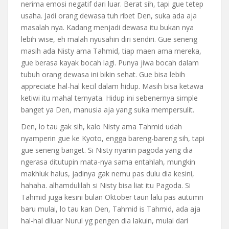
nerima emosi negatif dari luar. Berat sih, tapi gue tetep
usaha. Jadi orang dewasa tuh ribet Den, suka ada aja
masalah nya. Kadang menjadi dewasa itu bukan nya
lebih wise, eh malah nyusahin diri sendiri. Gue seneng
masih ada Nisty ama Tahmid, tiap maen ama mereka,
gue berasa kayak bocah lagi. Punya jiwa bocah dalam
tubuh orang dewasa ini bikin sehat. Gue bisa lebih
appreciate hal-hal kecil dalam hidup. Masih bisa ketawa
ketiwi itu mahal ternyata. Hidup ini sebenernya simple
banget ya Den, manusia aja yang suka mempersulit.
Den, lo tau gak sih, kalo Nisty ama Tahmid udah
nyamperin gue ke Kyoto, engga bareng-bareng sih, tapi
gue seneng banget. Si Nisty nyariin pagoda yang dia
ngerasa ditutupin mata-nya sama entahlah, mungkin
makhluk halus, jadinya gak nemu pas dulu dia kesini,
hahaha. alhamdulilah si Nisty bisa liat itu Pagoda. Si
Tahmid juga kesini bulan Oktober taun lalu pas autumn
baru mulai, lo tau kan Den, Tahmid is Tahmid, ada aja
hal-hal diluar Nurul yg pengen dia lakuin, mulai dari