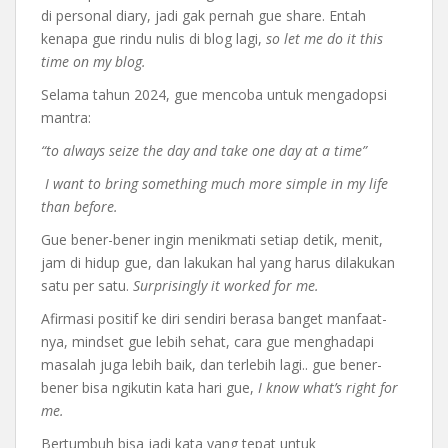
di personal diary, jadi gak pernah gue share. Entah
kenapa gue rindu nulis di blog lagi,
so let me do it this
time on my blog.
Selama tahun 2024, gue mencoba untuk mengadopsi
mantra:
“to always seize the day and take one day at a time”
I want to bring something much more simple in my life
than before.
Gue bener-bener ingin menikmati setiap detik, menit,
jam di hidup gue, dan lakukan hal yang harus dilakukan
satu per satu.
Surprisingly it worked for me.
Afirmasi positif ke diri sendiri berasa banget manfaat-
nya, mindset gue lebih sehat, cara gue menghadapi
masalah juga lebih baik, dan terlebih lagi.. gue bener-
bener bisa ngikutin kata hari gue,
I know what’s right for
me.
Bertumbuh bisa jadi kata yang tepat untuk