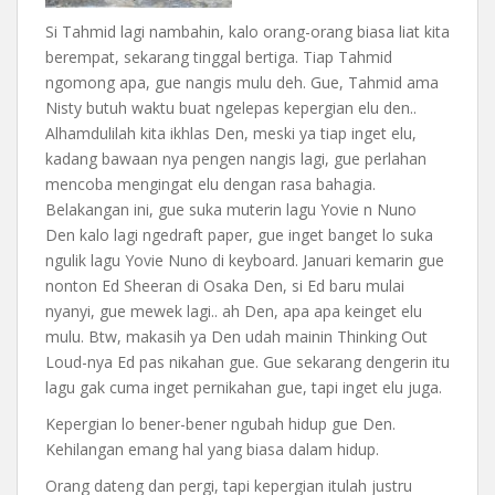
Si Tahmid lagi nambahin, kalo orang-orang biasa liat kita
berempat, sekarang tinggal bertiga. Tiap Tahmid
ngomong apa, gue nangis mulu deh. Gue, Tahmid ama
Nisty butuh waktu buat ngelepas kepergian elu den..
Alhamdulilah kita ikhlas Den, meski ya tiap inget elu,
kadang bawaan nya pengen nangis lagi, gue perlahan
mencoba mengingat elu dengan rasa bahagia.
Belakangan ini, gue suka muterin lagu Yovie n Nuno
Den kalo lagi ngedraft paper, gue inget banget lo suka
ngulik lagu Yovie Nuno di keyboard. Januari kemarin gue
nonton Ed Sheeran di Osaka Den, si Ed baru mulai
nyanyi, gue mewek lagi.. ah Den, apa apa keinget elu
mulu. Btw, makasih ya Den udah mainin Thinking Out
Loud-nya Ed pas nikahan gue. Gue sekarang dengerin itu
lagu gak cuma inget pernikahan gue, tapi inget elu juga.
Kepergian lo bener-bener ngubah hidup gue Den.
Kehilangan emang hal yang biasa dalam hidup.
Orang dateng dan pergi, tapi kepergian itulah justru