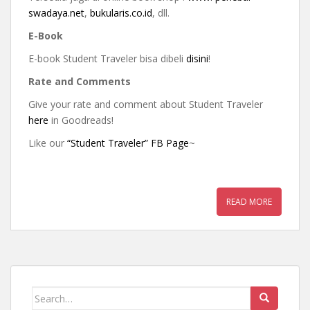
swadaya.net
,
bukularis.co.id
, dll.
E-Book
E-book Student Traveler bisa dibeli
disini
!
Rate and Comments
Give your rate and comment about Student Traveler
here
in Goodreads!
Like our
“Student Traveler” FB Page
~
READ MORE
Search for: