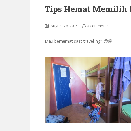
Tips Hemat Memilih H
August 26, 2015
0 Comments
Mau berhemat saat travelling?
😉
😆