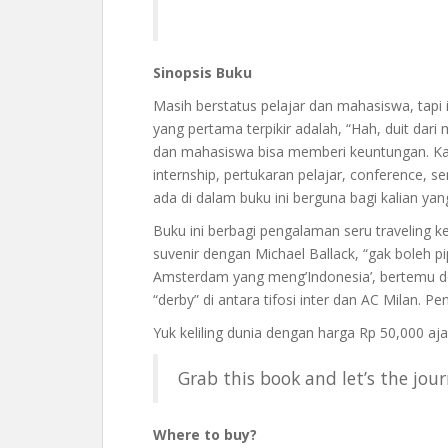
Sinopsis Buku
Masih berstatus pelajar dan mahasiswa, tapi in
yang pertama terpikir adalah, “Hah, duit dari 
dan mahasiswa bisa memberi keuntungan. Kal
internship, pertukaran pelajar, conference, s
ada di dalam buku ini berguna bagi kalian yang
Buku ini berbagi pengalaman seru traveling kel
suvenir dengan Michael Ballack, “gak boleh pip
Amsterdam yang meng’Indonesia’, bertemu 
“derby” di antara tifosi inter dan AC Milan. P
Yuk keliling dunia dengan harga Rp 50,000 aja
Grab this book and let’s the jou
Where to buy?