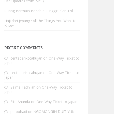
Life Updates from Me :)
Ruang Bermain Bocah di Pinggir Jalan Tol
Haji dari Jepang : All the Things You Want to
Know
RECENT COMMENTS
ceritadarikotahujan
on
One-Way Ticket to
Japan
ceritadarikotahujan
on
One-Way Ticket to
Japan
Salma Fadhilah
on
One-Way Ticket to
Japan
Fitri Ananda
on
One-Way Ticket to Japan
purbohadi
on
NGOMONGIN DUIT YUK