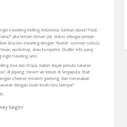
gin traveliling keliling Indonesia, bahkan dunia? Pasti
mana?” Jika teman-teman jeli, status sebagai pelajar
ian bisa ber-traveling dengan “kedok” summer school,
eminar, workshop, atau kompetisi. Studler info yang
 ingin traveling seru.
iling Asia dan Eropa. Kalian diajak penulis tukaran
is” di Jepang, minum air bekas di Singapura, lihat
dengan Chinese moslem ganteng, dan merasakan
enasaran dengan kisah-kisah seru lainnya?
h!
rney begin!