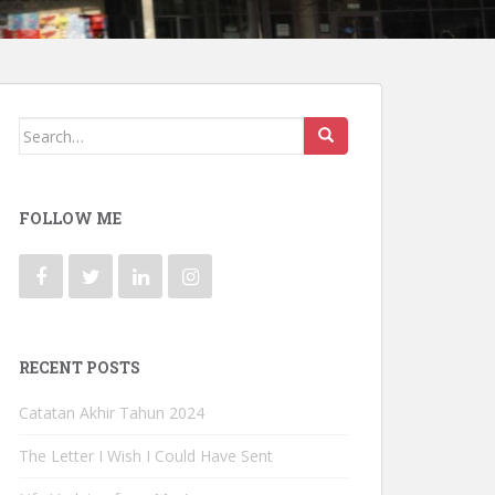
Search for:
FOLLOW ME
RECENT POSTS
Catatan Akhir Tahun 2024
The Letter I Wish I Could Have Sent