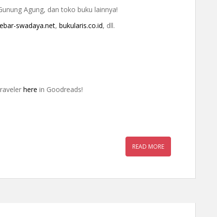
 Gunung Agung, dan toko buku lainnya!
ebar-swadaya.net
,
bukularis.co.id
, dll.
raveler
here
in Goodreads!
READ MORE