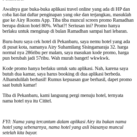
Awalnya gue buka-buka aplikasi travel online yang ada di HP dan
coba liat-liat daftar penginapan yang oke dan terjangkau, masuklah
gue ke Airy Rooms App. Tiba tiba muncul screen promo Ramadhan
berupa diskon hotel 80%. What?! Seriusan ini? Promo hanya
berlaku untuk menginap di bulan Ramadhan sampai hari lebaran.
Buru-buru saya cek hotel di Pekanbaru, saya nemu hotel yang ada
di pusat kota, namanya Airy Suhamilang Sisingamaraja 32. harga
normal nya 286ribu per malam, saya masukan kode promo, harga
pun berubah jadi 57ribu. Wah murah banget! wkwkwk.
Kode promo hanya berlaku untuk satu aplikasi. Nah, karena saya
butuh dua kamar, saya harus booking di dua aplikasi berbeda.
Alhamdulilah berhasil! Rumus kepuasan gue berhasil, dapet promo
saat butuh kamar!
Tiba di Pekanbaru, kami langsung pergi menuju hotel, ternyata
nama hotel nya itu Cititel.
FYI: Nama yang tercantum dalam aplikasi Airy itu bukan nama
hotel yang sebenarnya, nama hotel yang asli biasanya muncul
setelah kita bayar.