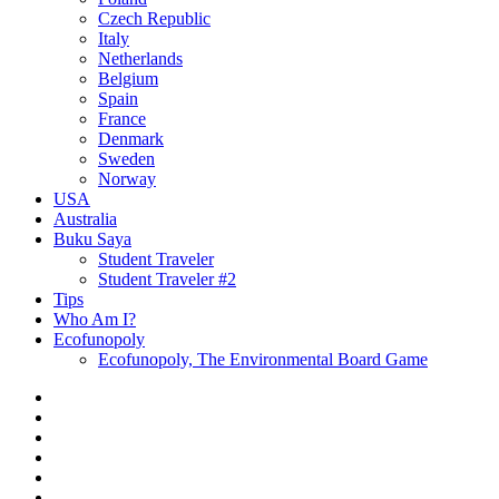
Czech Republic
Italy
Netherlands
Belgium
Spain
France
Denmark
Sweden
Norway
USA
Australia
Buku Saya
Student Traveler
Student Traveler #2
Tips
Who Am I?
Ecofunopoly
Ecofunopoly, The Environmental Board Game