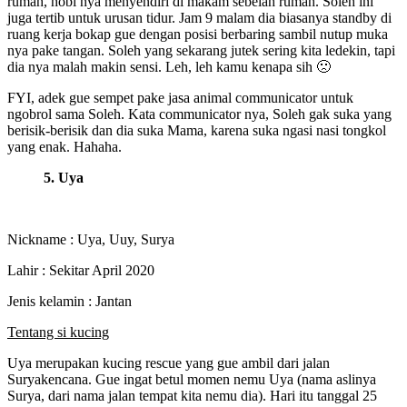
rumah, hobi nya menyendiri di makam sebelah rumah. Soleh ini
juga tertib untuk urusan tidur. Jam 9 malam dia biasanya standby di
ruang kerja bokap gue dengan posisi berbaring sambil nutup muka
nya pake tangan. Soleh yang sekarang jutek sering kita ledekin, tapi
dia nya malah makin sensi. Leh, leh kamu kenapa sih 🙁
FYI, adek gue sempet pake jasa animal communicator untuk
ngobrol sama Soleh. Kata communicator nya, Soleh gak suka yang
berisik-berisik dan dia suka Mama, karena suka ngasi nasi tongkol
yang enak. Hahaha.
5. Uya
Nickname : Uya, Uuy, Surya
Lahir : Sekitar April 2020
Jenis kelamin : Jantan
Tentang si kucing
Uya merupakan kucing rescue yang gue ambil dari jalan
Suryakencana. Gue ingat betul momen nemu Uya (nama aslinya
Surya, dari nama jalan tempat kita nemu dia). Hari itu tanggal 25