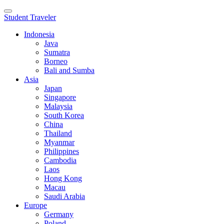
Toggle
Student Traveler
navigation
Indonesia
Java
Sumatra
Borneo
Bali and Sumba
Asia
Japan
Singapore
Malaysia
South Korea
China
Thailand
Myanmar
Philippines
Cambodia
Laos
Hong Kong
Macau
Saudi Arabia
Europe
Germany
Poland