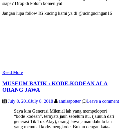
siapa? Drop di kolom komen ya!
Jangan lupa follow IG kucing kami ya di @ucingucingan16
Read More
MUSEUM BATIK : KODE-KODEAN ALA
ORANG JAWA
July 8, 2018
July 8, 2018
annisapotter
Leave a comment
Saya kira Generasi Milenial lah yang mempelopori
“kode-kodean”, ternyata jauh sebelum itu, (jauuuh dari
generasi Tik Tok Alay), orang Jawa jaman dahulu lah
yang memulai kode-mengkode. Bukan dengan kata-