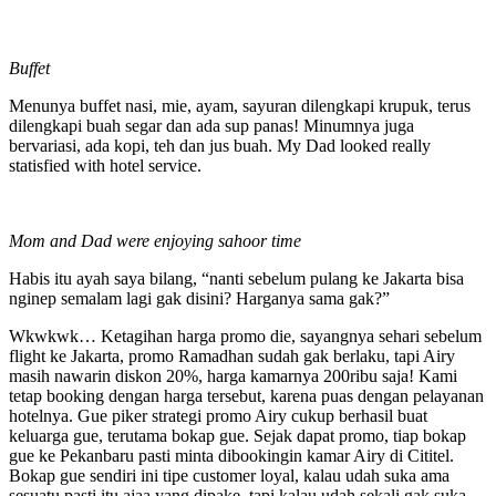
Buffet
Menunya buffet nasi, mie, ayam, sayuran dilengkapi krupuk, terus
dilengkapi buah segar dan ada sup panas! Minumnya juga
bervariasi, ada kopi, teh dan jus buah. My Dad looked really
statisfied with hotel service.
Mom and Dad were enjoying sahoor time
Habis itu ayah saya bilang, “nanti sebelum pulang ke Jakarta bisa
nginep semalam lagi gak disini? Harganya sama gak?”
Wkwkwk… Ketagihan harga promo die, sayangnya sehari sebelum
flight ke Jakarta, promo Ramadhan sudah gak berlaku, tapi Airy
masih nawarin diskon 20%, harga kamarnya 200ribu saja! Kami
tetap booking dengan harga tersebut, karena puas dengan pelayanan
hotelnya. Gue piker strategi promo Airy cukup berhasil buat
keluarga gue, terutama bokap gue. Sejak dapat promo, tiap bokap
gue ke Pekanbaru pasti minta dibookingin kamar Airy di Cititel.
Bokap gue sendiri ini tipe customer loyal, kalau udah suka ama
sesuatu pasti itu ajaa yang dipake, tapi kalau udah sekali gak suka,