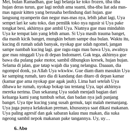
Mei, bulan Ramadhan, gue lagi belanja ke toko frozen, tiba tiba
hujan deras turun, gue lagi neduh ama suami, tiba-tiba liat ada mas-
mas ngusir kitten yang berusaha berlindung dari hujan. gue
langsung nyamperin dan negur mas-mas nya, lebih jahat lagi, Uya
sempet lari ke satu toko, dan pemilik toko nya ngusir si Uya pake
tongkat besi, akhirnya gue ambil Uya. Niatnya gue mau mindahin
Uya ke tempat lain yang lebih aman. Si Uya masih trauma banget,
dia masih kicik banget, mungkin belum sampe dua bulan. Waktu itu,
kucing di rumah udah banyak, nyokap gue udah ngomel, jangan
sampe nambah kucing lagi. gue ragu-ragu mau bawa Uya, awalnya
gue mau ninggali Uya di depan Indomaret. Gak tega, akhirnya gue
bawa dia pulang pake motor, sambil dibungkus kresek, hujan hujan.
Selama di jalan, gue tatap wajah dia yang nelangsa. Daaaan, dia
ngompol donk, ya Allah Uya wkwkw. Gue diam diam masukin Uya
ke samping rumah, taro dia di kandang dan ditaro di depan kamar
(kamar gue ama nyokap gue agak jauh). Lima hari setelah Uya
dibawa ke rumah, nyokap bokap tau tentang Uya, tapi akhirnya
mereka nerima. Dan sekarang Uya sudah menjadi bagian dari
keluarga kami yang tumbuh sehat, dan badan nya jadi panjang
banget. Uya tipe kucing yang susah gemuk, tapi malah memanjang.
Uya juga punya kelakukan preman, khususnya saat dikasi makanan.
Uya paling agresif dan gak sabaran kalau mau makan, dia suka
ngeong sambil nepok makanan pake tangannya. Uy, uy…
6. Abo