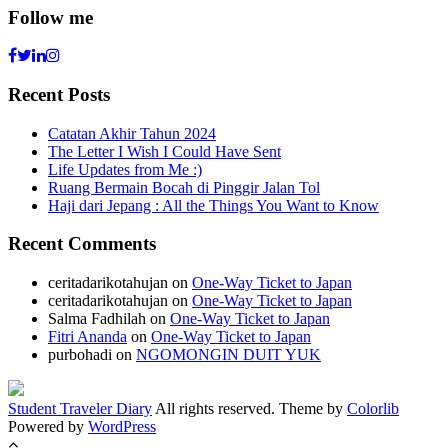
Follow me
Recent Posts
Catatan Akhir Tahun 2024
The Letter I Wish I Could Have Sent
Life Updates from Me :)
Ruang Bermain Bocah di Pinggir Jalan Tol
Haji dari Jepang : All the Things You Want to Know
Recent Comments
ceritadarikotahujan
on
One-Way Ticket to Japan
ceritadarikotahujan
on
One-Way Ticket to Japan
Salma Fadhilah
on
One-Way Ticket to Japan
Fitri Ananda
on
One-Way Ticket to Japan
purbohadi
on
NGOMONGIN DUIT YUK
Student Traveler Diary
All rights reserved. Theme by
Colorlib
Powered by
WordPress