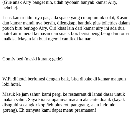
(Gue anak Airy banget nih, udah nyobain banyak kamar Airy,
hehehe).
Luas kamar tidur nya pas, ada space yang cukup untuk solat, Kasur
dan kamar mandi nya bersih, dilengkapi handuk plus toiletries dalam
pouch biru berlogo Airy. Ciri khas lain dari kamar airy ini ada dua
botol air mineral kemasan dan snack box berisi beng-beng dan roma
malkist. Mayan lah buat ngemil cantik di kamar.
Comfy bed (meski kurang gede)
WiFi di hotel berfungsi dengan baik, bisa dipake di kamar maupun
lobi hotel.
Masuk ke jam sahur, kami pergi ke restaurant di lantai dasar untuk
makan sahur. Saya kira sarapannya macam ala carte doank (kayak
disuguhi secangkir kopi/teh plus roti panggang, atau indomie
goreng). Eh ternyata kami dapat menu prasmanan!