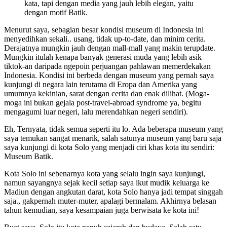
kata, tapi dengan media yang jauh lebih elegan, yaitu
dengan motif Batik.
Menurut saya, sebagian besar kondisi museum di Indonesia ini
menyedihkan sekali.. usang, tidak up-to-date, dan minim cerita.
Derajatnya mungkin jauh dengan mall-mall yang makin terupdate.
Mungkin itulah kenapa banyak generasi muda yang lebih asik
tiktok-an daripada ngepoin perjuangan pahlawan memerdekakan
Indonesia. Kondisi ini berbeda dengan museum yang pernah saya
kunjungi di negara lain terutama di Eropa dan Amerika yang
umumnya kekinian, sarat dengan cerita dan enak dilihat. (Moga-
moga ini bukan gejala post-travel-abroad syndrome ya, begitu
mengagumi luar negeri, lalu merendahkan negeri sendiri).
Eh, Ternyata, tidak semua seperti itu lo. Ada beberapa museum yang
saya temukan sangat menarik, salah satunya museum yang baru saja
saya kunjungi di kota Solo yang menjadi ciri khas kota itu sendiri:
Museum Batik.
Kota Solo ini sebenarnya kota yang selalu ingin saya kunjungi,
namun sayangnya sejak kecil setiap saya ikut mudik keluarga ke
Madiun dengan angkutan darat, kota Solo hanya jadi tempat singgah
saja., gakpernah muter-muter, apalagi bermalam. Akhirnya belasan
tahun kemudian, saya kesampaian juga berwisata ke kota ini!