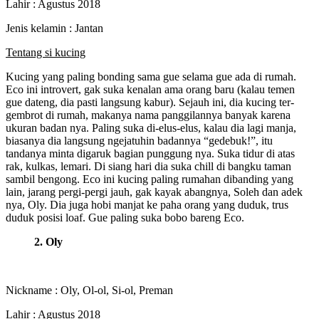
Lahir : Agustus 2018
Jenis kelamin : Jantan
Tentang si kucing
Kucing yang paling bonding sama gue selama gue ada di rumah.
Eco ini introvert, gak suka kenalan ama orang baru (kalau temen
gue dateng, dia pasti langsung kabur). Sejauh ini, dia kucing ter-
gembrot di rumah, makanya nama panggilannya banyak karena
ukuran badan nya. Paling suka di-elus-elus, kalau dia lagi manja,
biasanya dia langsung ngejatuhin badannya “gedebuk!”, itu
tandanya minta digaruk bagian punggung nya. Suka tidur di atas
rak, kulkas, lemari. Di siang hari dia suka chill di bangku taman
sambil bengong. Eco ini kucing paling rumahan dibanding yang
lain, jarang pergi-pergi jauh, gak kayak abangnya, Soleh dan adek
nya, Oly. Dia juga hobi manjat ke paha orang yang duduk, trus
duduk posisi loaf. Gue paling suka bobo bareng Eco.
2. Oly
Nickname : Oly, Ol-ol, Si-ol, Preman
Lahir : Agustus 2018