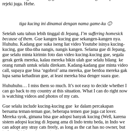
rejeki juga. Hehe.
tiga kucing ini dinamai dengan nama game-ku 🙂
Setelah satu tahun lebih tinggal di Jepang,
I’m suffering homesick
because of them.
Gue kangen kucing gue sekangen-kangen nya.
Huhuhu. Kadang gue suka iseng liat video Youtube isinya kucing-
kucing, gue tiba-tiba nangis, nangis kangen. Selama gue di Jepang,
gue selalu minta kirimin foto dan video kucing-kucing gue, segala
gerak gerik mereka, kalau mereka bikin ulah gue selalu bilang ke
orang rumah untuk selalu direkam. Kadang-kadang gue minta video
call, supaya gue bisa ‘ngobrol’ ama mereka, gue berdoa mereka gak
lupa sama kehadiran gue, at least mereka bisa denger suara gue.
Huhuhuhu… I miss them so much. It’s not easy to decide whether I
can go back to my country at this situation. What I can do right now
is watching videos and photos of my cats.
Gue selalu include kucing-kucing gue ke dalam percakapan
bersama teman-teman gue, beberapa temen gue juga cat lover.
Mereka syok, gimana bisa gue adopsi banyak kucing (Well, karena
sistem adopsi kucing di Jepang ama di Indo tentu beda, in Indo we
can adopt any stray cats freely, as long as the cat has no owner, but