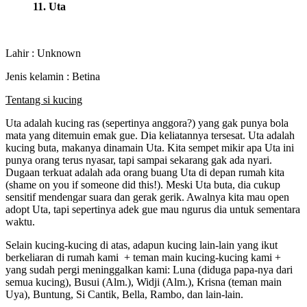
11. Uta
Lahir : Unknown
Jenis kelamin : Betina
Tentang si kucing
Uta adalah kucing ras (sepertinya anggora?) yang gak punya bola
mata yang ditemuin emak gue. Dia keliatannya tersesat. Uta adalah
kucing buta, makanya dinamain Uta. Kita sempet mikir apa Uta ini
punya orang terus nyasar, tapi sampai sekarang gak ada nyari.
Dugaan terkuat adalah ada orang buang Uta di depan rumah kita
(shame on you if someone did this!). Meski Uta buta, dia cukup
sensitif mendengar suara dan gerak gerik. Awalnya kita mau open
adopt Uta, tapi sepertinya adek gue mau ngurus dia untuk sementara
waktu.
Selain kucing-kucing di atas, adapun kucing lain-lain yang ikut
berkeliaran di rumah kami + teman main kucing-kucing kami +
yang sudah pergi meninggalkan kami: Luna (diduga papa-nya dari
semua kucing), Busui (Alm.), Widji (Alm.), Krisna (teman main
Uya), Buntung, Si Cantik, Bella, Rambo, dan lain-lain.