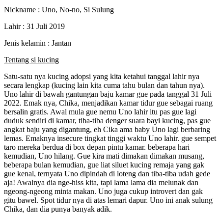
Nickname : Uno, No-no, Si Sulung
Lahir : 31 Juli 2019
Jenis kelamin : Jantan
Tentang si kucing
Satu-satu nya kucing adopsi yang kita ketahui tanggal lahir nya
secara lengkap (kucing lain kita cuma tahu bulan dan tahun nya).
Uno lahir di bawah gantungan baju kamar gue pada tanggal 31 Juli
2022. Emak nya, Chika, menjadikan kamar tidur gue sebagai ruang
bersalin gratis. Awal mula gue nemu Uno lahir itu pas gue lagi
duduk sendiri di kamar, tiba-tiba denger suara bayi kucing, pas gue
angkat baju yang digantung, eh Cika ama baby Uno lagi berbaring
lemas. Emaknya insecure tingkat tinggi waktu Uno lahir. gue sempet
taro mereka berdua di box depan pintu kamar. beberapa hari
kemudian, Uno hilang. Gue kira mati dimakan dimakan musang,
beberapa bulan kemudian, gue liat siluet kucing remaja yang gak
gue kenal, ternyata Uno dipindah di loteng dan tiba-tiba udah gede
aja! Awalnya dia nge-hiss kita, tapi lama lama dia melunak dan
ngeong-ngeong minta makan. Uno juga cukup introvert dan gak
gitu bawel. Spot tidur nya di atas lemari dapur. Uno ini anak sulung
Chika, dan dia punya banyak adik.