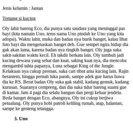
Jenis kelamin : Jantan
Tentang si kucing
Oly lahir bareng Eco, dia punya satu saudara yang meninggal pas
bayi (kita namain Uno, terus nama Uno pindah ke Uno yang kita
adopsi). Waktu lahir, muka dan badan nya burik banget, kalau lihat
foto bayi dia mengenaskan banget deh. Gue sempet ngira hidup dia
gak akan lama, karena badan nya ringkih banget. Oly juga suka
sakit-sakitan waktu kecil. Eh takdir berkata lain. Oly tumbuh jadi
kucing dewasa yang sehat dan kuat, saking kuat nya, dia mencoba
mengambil tahta papanya, Luna sebagai King of the Jungle.
Kelakuan nya cukup preman, suka cari ribut ama kucing lain. Rajin
berantem, hingga pernah luka parah, sampe adek gue harus bawa
dia ke RS. Berat badan Oly suka gak stabil, kadang gemuk, kadang
kurusan. Suaranya cempreng, dan dia suka tidur bareng suami gue
di kamar. Jam 4 pagi dia selalu bangun dan pergi keluar jendela.
Beda banget dengan Eco, abangnya, Oly ini cukup berjiwa
petualang. Oly punya hobi patroli keliling rumah, atap, halaman,
sampe ke genteng tetangga.
3. Uno