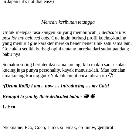
in Japan? it’s not that easy)
Mencari keributan tetangga
Untuk melepas rasa kangen ku yang membuncah
, I dedicate this
post for my beloved cats
. Gue ingin berbagi profil kucing-kucing
yang menurut gue karakter mereka bener-bener unik satu sama lain.
Gue akan sedikit berbagi opini tentang mereka dari sudut pandang
babu-nya.
Semakin sering berinteraksi sama kucing, kita makin sadar kalau
kucing juga punya personality, kayak manusia-lah. Mau kenalan
ama kucing-kucing gue? Yuk lah lanjut baca tulisan ini 🙂
((Drum Roll)) I am .. now … Introducing … my Cats!
Brought to you by their dedicated babu~ 😀 😀
1. Eco
Nickname: Eco, Coco, Limo, si lemak, co-miuw, gembrot