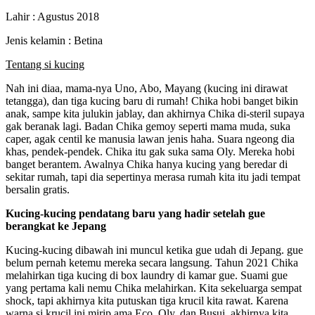
Lahir : Agustus 2018
Jenis kelamin : Betina
Tentang si kucing
Nah ini diaa, mama-nya Uno, Abo, Mayang (kucing ini dirawat
tetangga), dan tiga kucing baru di rumah! Chika hobi banget bikin
anak, sampe kita julukin jablay, dan akhirnya Chika di-steril supaya
gak beranak lagi. Badan Chika gemoy seperti mama muda, suka
caper, agak centil ke manusia lawan jenis haha. Suara ngeong dia
khas, pendek-pendek. Chika itu gak suka sama Oly. Mereka hobi
banget berantem. Awalnya Chika hanya kucing yang beredar di
sekitar rumah, tapi dia sepertinya merasa rumah kita itu jadi tempat
bersalin gratis.
Kucing-kucing pendatang baru yang hadir setelah gue
berangkat ke Jepang
Kucing-kucing dibawah ini muncul ketika gue udah di Jepang. gue
belum pernah ketemu mereka secara langsung. Tahun 2021 Chika
melahirkan tiga kucing di box laundry di kamar gue. Suami gue
yang pertama kali nemu Chika melahirkan. Kita sekeluarga sempat
shock, tapi akhirnya kita putuskan tiga krucil kita rawat. Karena
warna si krucil ini mirip ama Eco, Oly, dan Busui, akhirnya kita