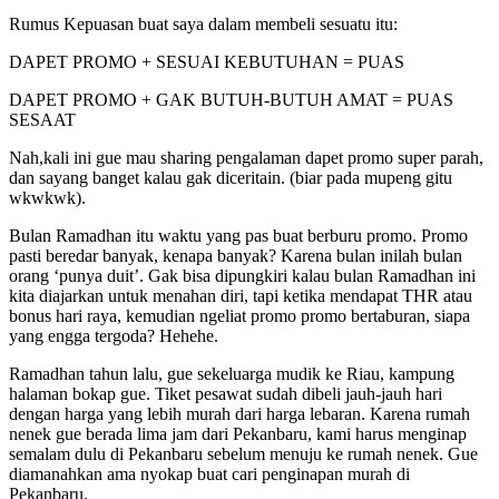
Rumus Kepuasan buat saya dalam membeli sesuatu itu:
DAPET PROMO + SESUAI KEBUTUHAN = PUAS
DAPET PROMO + GAK BUTUH-BUTUH AMAT = PUAS
SESAAT
Nah,kali ini gue mau sharing pengalaman dapet promo super parah,
dan sayang banget kalau gak diceritain. (biar pada mupeng gitu
wkwkwk).
Bulan Ramadhan itu waktu yang pas buat berburu promo. Promo
pasti beredar banyak, kenapa banyak? Karena bulan inilah bulan
orang ‘punya duit’. Gak bisa dipungkiri kalau bulan Ramadhan ini
kita diajarkan untuk menahan diri, tapi ketika mendapat THR atau
bonus hari raya, kemudian ngeliat promo promo bertaburan, siapa
yang engga tergoda? Hehehe.
Ramadhan tahun lalu, gue sekeluarga mudik ke Riau, kampung
halaman bokap gue. Tiket pesawat sudah dibeli jauh-jauh hari
dengan harga yang lebih murah dari harga lebaran. Karena rumah
nenek gue berada lima jam dari Pekanbaru, kami harus menginap
semalam dulu di Pekanbaru sebelum menuju ke rumah nenek. Gue
diamanahkan ama nyokap buat cari penginapan murah di
Pekanbaru.