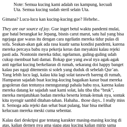
Note: Semua kucing kami adalah ras kampung, kecuali
Uta. Semua kucing sudah steril selain Uta.
Gimana? Lucu-lucu kan kucing-kucing gue? Hehehe..
They are our source of joy
. Gue inget betul waktu pandemi mulai,
gue batal berangkat ke Jepang, bisnis carut marut, satu hal yang bisa
ngejaga gue waras itu dengan cara ngeliatin mereka tidur pulas di
sofa. Seakan-akan gak ada rasa kuatir sama kondisi pandemi, karena
mereka percaya babu nya pekerja keras dan meyakini kalau rejeki
pasti ada. Nontonin mereka tidur, ngelamun, guling-guling udah
cukup membuat hati damai. Bokap gue yang awal nya agak-agak
anti ngeliat kucing berkeliaran di rumah, sekarang doi happy banget
kalau pas ngaji ditemenin si soleh yang duduk di sebelah Qur’an.
Yang lebih lucu lagi, kalau kita lagi solat taraweh bareng di rumah,
Hamparan sajadah buat kucing-kucing bagaikan kasur buat mereka
gogoleran dan tentunya menngurangi pahala babu nya, karena kalau
mereka datang ke sajadah saat kami solat, lalu tiba tiba “bruk”,
mereka menjatuhkan badan mereka beserta lemak-lemak nya, sontak
kita nyengir sambil ditahan-tahan. Hahaha.. those days.. I really miss
it. Semoga ada rejeki dan sehat buat pulang, biar bisa melihat
kelucuan mereka meski cuma sebentar.
Kalau dari deskripsi gue tentang karakter masing-masing kucing di
atas, kalian demen nya ama siapa atau kucing kalian mirip sama