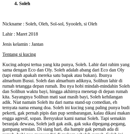
4. Soleh
Nickname : Soleh, Oleh, Sol-sol, Syooleh, si Oleh
Lahir : Maret 2018
Jenis kelamin : Jantan
Tentang si kucing
Kucing adopsi tertua yang kita punya, Soleh. Lahir dari rahim yang
sama dengan Eco dan Oly. Soleh adalah abang dari Eco dan Oly
(tapi entah apakah mereka satu bapak atau bukan). Ibunya
almarhum Busui. Soleh dan almarhum adiknya, Solihun lahir di
rumah tetangga depan rumah. Ibu nya hobi mindah-mindahin Soleh
dan Solihun waktu bayi, hingga akhirnya menetap di depan rumah
kita. Sayangnya Solihun mati saat masih bayi, Soleh kehilangan
adik. Niat namain Soleh itu dari nama stand-up comedian, eh
ternyata nama emang doa. Soleh ini kucing yang paling punya budi
pekerti, gak pernah pipis dan pup sembarangan, kalau dikasi makan
engga agresif, sopan. Bersyukur kami namai Soleh. Tapi semakin
beranjak dewasa, Soleh jadi gak asik, gak suka dipegang-pegang,
gampang sensian. Di siang hari, dia hampir gak pernah ada di