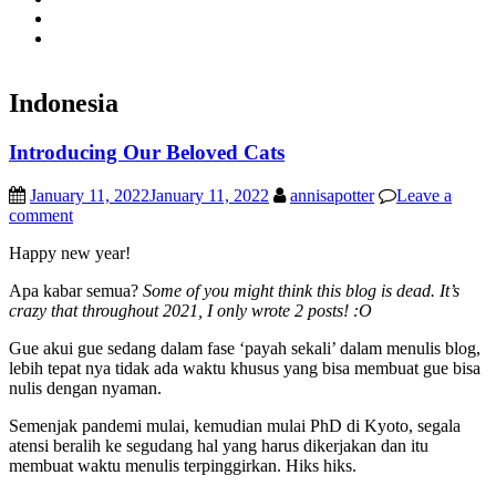
Indonesia
Introducing Our Beloved Cats
January 11, 2022
January 11, 2022
annisapotter
Leave a
comment
Happy new year!
Apa kabar semua?
Some of you might think this blog is dead. It’s
crazy that throughout 2021, I only wrote 2 posts! :O
Gue akui gue sedang dalam fase ‘payah sekali’ dalam menulis blog,
lebih tepat nya tidak ada waktu khusus yang bisa membuat gue bisa
nulis dengan nyaman.
Semenjak pandemi mulai, kemudian mulai PhD di Kyoto, segala
atensi beralih ke segudang hal yang harus dikerjakan dan itu
membuat waktu menulis terpinggirkan. Hiks hiks.