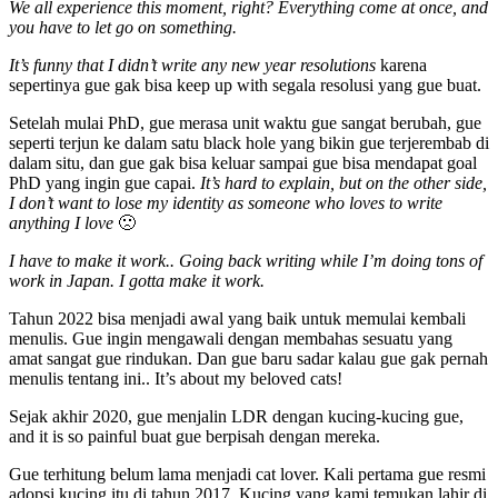
We all experience this moment, right? Everything come at once, and
you have to let go on something.
It’s funny that I didn’t write any new year resolutions
karena
sepertinya gue gak bisa keep up with segala resolusi yang gue buat.
Setelah mulai PhD, gue merasa unit waktu gue sangat berubah, gue
seperti terjun ke dalam satu black hole yang bikin gue terjerembab di
dalam situ, dan gue gak bisa keluar sampai gue bisa mendapat goal
PhD yang ingin gue capai.
It’s hard to explain, but on the other side,
I don’t want to lose my identity as someone who loves to write
anything I love
🙁
I have to make it work.. Going back writing while I’m doing tons of
work in Japan. I gotta make it work.
Tahun 2022 bisa menjadi awal yang baik untuk memulai kembali
menulis. Gue ingin mengawali dengan membahas sesuatu yang
amat sangat gue rindukan. Dan gue baru sadar kalau gue gak pernah
menulis tentang ini.. It’s about my beloved cats!
Sejak akhir 2020, gue menjalin LDR dengan kucing-kucing gue,
and it is so painful buat gue berpisah dengan mereka.
Gue terhitung belum lama menjadi cat lover. Kali pertama gue resmi
adopsi kucing itu di tahun 2017. Kucing yang kami temukan lahir di