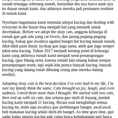
rumah tetangga seberang rumah, kemudian ibu nya bawa anak nya
ke depan rumah kami, dan akhirnya mereka jadi permanen resident
di rumah kami.
Nyeritain bagaimana kami memulai adopsi kucing dan dealing with
everyone in the house bisa menjadi hal yang menarik untuk
diceritakan. Before we adopt the stray cats, anggota keluarga di
rumah gue gak ada yang cat lovers, dan jarang pegang-pegang
kucing, bokap gue awalnya against banget liat kucing masuk rumah,
dikit-dikit pasti diusir, nyokap gue juga sama, adek gue juga sempet
takut ama kucing. Tahun 2017 menjadi turning point di keluarga
kami yang akhirnya rumah kami menjadi semi-penampungan
kucing. (gue bilang semi, karena rumah kita emang bukan tempat
penampungan resmi, tapi sejak kita punya banyak kucing, banyak
kucing yang datang entah dibuang orang atau mereka datang
sendiri).
Adopting stray cats is the best decision I’ve ever had in my life, I’m
sure my family think the same. Cats brought us joy, laugh, and even
sadness. I need them more than I thought. We started with two cats,
then end up with six cats
, dan selama gue studi di Jepang, jumlah
kucing kami menjadi 11 kucing. Bicara soal menghidupi semua
kucing itu, tentu saja awalnya gue perhitungan banget, awal-awal
beli makanan kucing sekilo diirit-irit banget. As time goes time, gue
sadar kalau ngurus kucing gak cuma bawa kebahagiaan tapi bawa