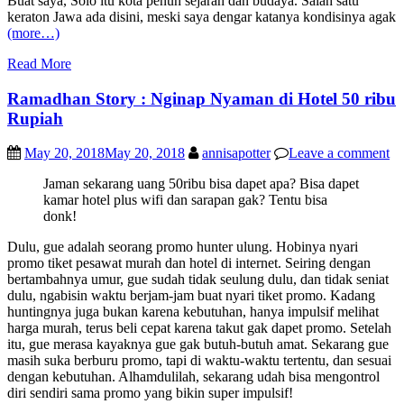
Buat saya, Solo itu kota penuh sejarah dan budaya. Salah satu
keraton Jawa ada disini, meski saya dengar katanya kondisinya agak
(more…)
Read More
Ramadhan Story : Nginap Nyaman di Hotel 50 ribu
Rupiah
May 20, 2018
May 20, 2018
annisapotter
Leave a comment
Jaman sekarang uang 50ribu bisa dapet apa? Bisa dapet
kamar hotel plus wifi dan sarapan gak? Tentu bisa
donk!
Dulu, gue adalah seorang promo hunter ulung. Hobinya nyari
promo tiket pesawat murah dan hotel di internet. Seiring dengan
bertambahnya umur, gue sudah tidak seulung dulu, dan tidak seniat
dulu, ngabisin waktu berjam-jam buat nyari tiket promo. Kadang
huntingnya juga bukan karena kebutuhan, hanya impulsif melihat
harga murah, terus beli cepat karena takut gak dapet promo. Setelah
itu, gue merasa kayaknya gue gak butuh-butuh amat. Sekarang gue
masih suka berburu promo, tapi di waktu-waktu tertentu, dan sesuai
dengan kebutuhan. Alhamdulilah, sekarang udah bisa mengontrol
diri sendiri sama promo yang bikin super impulsif!