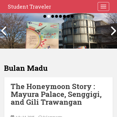
Student Traveler
TOGGLE
Bulan Madu
The Honeymoon Story :
Mayura Palace, Senggigi,
and Gili Trawangan