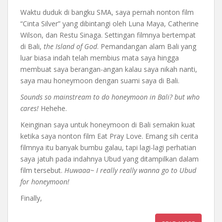
Waktu duduk di bangku SMA, saya pernah nonton film
“Cinta Silver” yang dibintangi oleh Luna Maya, Catherine
Wilson, dan Restu Sinaga. Settingan filmnya bertempat
di Bali,
the Island of God
. Pemandangan alam Bali yang
luar biasa indah telah membius mata saya hingga
membuat saya berangan-angan kalau saya nikah nanti,
saya mau honeymoon dengan suami saya di Bali.
Sounds so mainstream to do honeymoon in Bali? but who
cares!
Hehehe.
Keinginan saya untuk honeymoon di Bali semakin kuat
ketika saya nonton film Eat Pray Love. Emang sih cerita
filmnya itu banyak bumbu galau, tapi lagi-lagi perhatian
saya jatuh pada indahnya Ubud yang ditampilkan dalam
film tersebut.
Huwaaa~ I really really wanna go to Ubud
for honeymoon!
Finally,