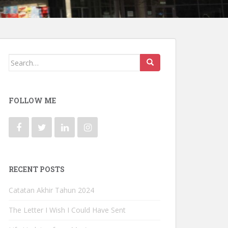
Search for:
FOLLOW ME
RECENT POSTS
Catatan Akhir Tahun 2024
The Letter I Wish I Could Have Sent