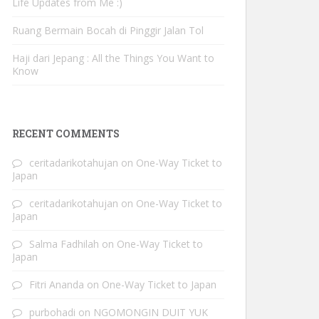
Life Updates from Me :)
Ruang Bermain Bocah di Pinggir Jalan Tol
Haji dari Jepang : All the Things You Want to
Know
RECENT COMMENTS
ceritadarikotahujan
on
One-Way Ticket to
Japan
ceritadarikotahujan
on
One-Way Ticket to
Japan
Salma Fadhilah
on
One-Way Ticket to
Japan
Fitri Ananda
on
One-Way Ticket to Japan
purbohadi
on
NGOMONGIN DUIT YUK