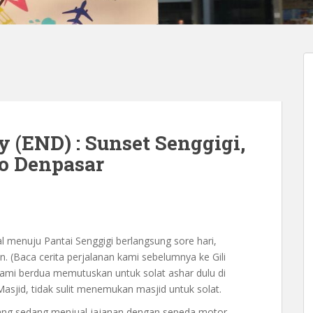
(END) : Sunset Senggigi,
to Denpasar
l menuju Pantai Senggigi berlangsung sore hari,
n. (Baca cerita perjalanan kami sebelumnya ke Gili
kami berdua memutuskan untuk solat ashar dulu di
Masjid, tidak sulit menemukan masjid untuk solat.
 yang sedang menjual jajanan dengan sepeda motor.