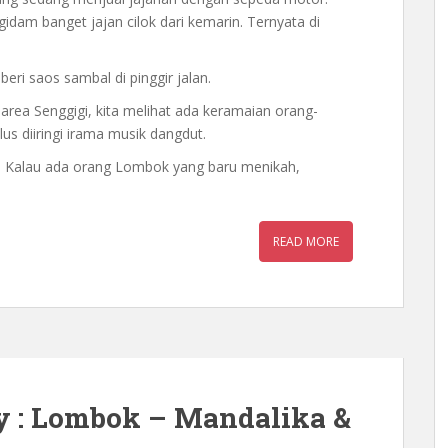
gidam banget jajan cilok dari kemarin. Ternyata di
eri saos sambal di pinggir jalan.
area Senggigi, kita melihat ada keramaian orang-
lus diiringi irama musik dangdut.
’. Kalau ada orang Lombok yang baru menikah,
READ MORE
 : Lombok – Mandalika &