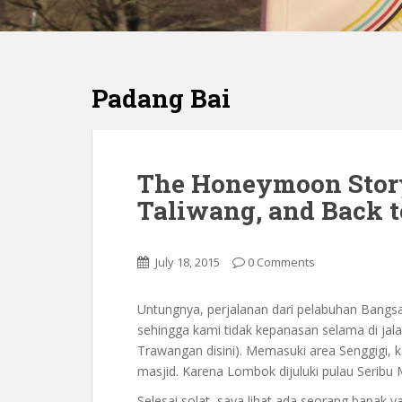
Padang Bai
The Honeymoon Story 
Taliwang, and Back 
July 18, 2015
0 Comments
Untungnya, perjalanan dari pelabuhan Bangsa
sehingga kami tidak kepanasan selama di jala
Trawangan disini). Memasuki area Senggigi, 
masjid. Karena Lombok dijuluki pulau Seribu 
Selesai solat, saya lihat ada seorang bapak