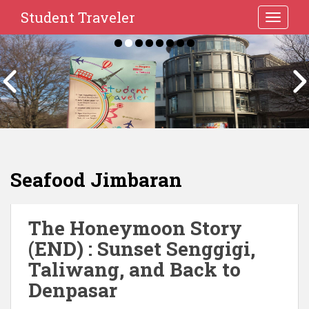
Student Traveler
TOGGLE
Seafood Jimbaran
The Honeymoon Story
(END) : Sunset Senggigi,
Taliwang, and Back to
Denpasar