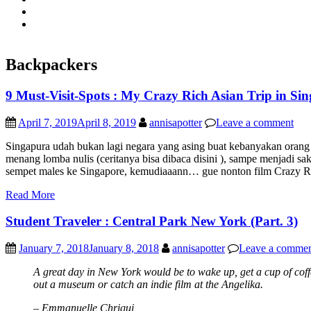
Backpackers
9 Must-Visit-Spots : My Crazy Rich Asian Trip in Si
April 7, 2019
April 8, 2019
annisapotter
Leave a comment
Singapura udah bukan lagi negara yang asing buat kebanyakan orang
menang lomba nulis (ceritanya bisa dibaca disini ), sampe menjadi s
sempet males ke Singapore, kemudiaaann… gue nonton film Crazy Ric
Read More
Student Traveler : Central Park New York (Part. 3)
January 7, 2018
January 8, 2018
annisapotter
Leave a comme
A great day in New York would be to wake up, get a cup of coff
out a museum or catch an indie film at the Angelika.
– Emmanuelle Chriqui