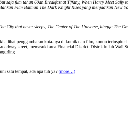
but saja film tahun 60an Breakfast at Tiffany, When Harry Meet Sally
n. Bahkan Film Batman The Dark Knight Rises yang menjadikan New Y
The City that never sleeps, The Center of The Universe, hingga The G
ita lihat penggambaran kota-nya di komik dan film, konon terinspirasi 
roadway street, memasuki area Financial District. Distrik inilah Wall 
ngirling
uni satu tempat, ada apa tuh ya?
(more…)