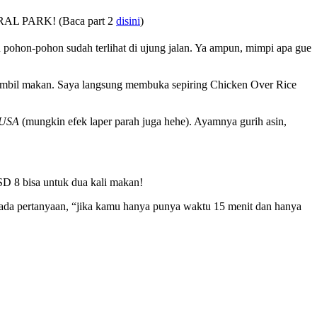
NTRAL PARK! (Baca part 2
disini
)
 pohon-pohon sudah terlihat di ujung jalan. Ya ampun, mimpi apa gue
 sambil makan. Saya langsung membuka sepiring Chicken Over Rice
n USA
(mungkin efek laper parah juga hehe). Ayamnya gurih asin,
SD 8 bisa untuk dua kali makan!
u ada pertanyaan, “jika kamu hanya punya waktu 15 menit dan hanya