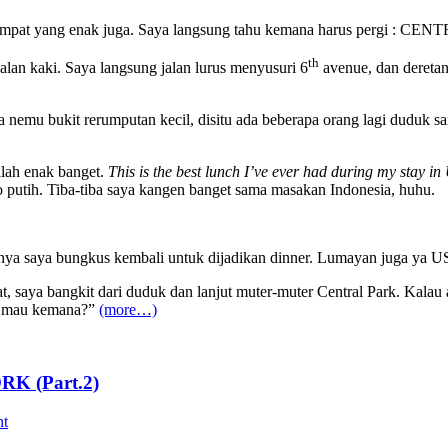
 tempat yang enak juga. Saya langsung tahu kemana harus pergi : CE
th
alan kaki. Saya langsung jalan lurus menyusuri 6
avenue, dan deretan
ya nemu bukit rerumputan kecil, disitu ada beberapa orang lagi duduk
llah enak banget.
This is the best lunch I’ve ever had during my stay i
putih. Tiba-tiba saya kangen banget sama masakan Indonesia, huhu.
irnya saya bungkus kembali untuk dijadikan dinner. Lumayan juga ya U
t, saya bangkit dari duduk dan lanjut muter-muter Central Park. Kala
amu mau kemana?”
(more…)
K (Part.2)
nt