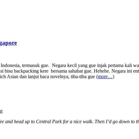
ngapore
 Indonesia, termasuk gue. Negara kecil yang gue injak pertama kali 
aksi bisu backpacking kere bersama sahabat gue. Hehehe. Negara ini e
h Asian dan lanjut baca novelnya, tiba-tiba gue
(more…)
nt
ee and head up to Central Park for a nice walk. Then I’d go down to the