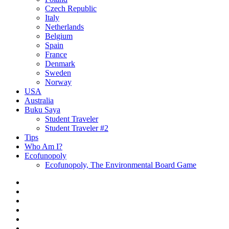
Czech Republic
Italy
Netherlands
Belgium
Spain
France
Denmark
Sweden
Norway
USA
Australia
Buku Saya
Student Traveler
Student Traveler #2
Tips
Who Am I?
Ecofunopoly
Ecofunopoly, The Environmental Board Game