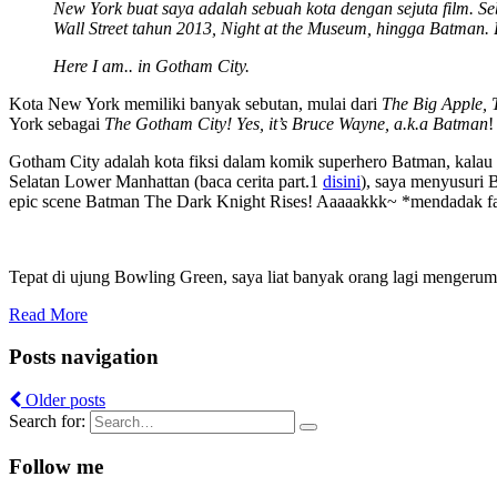
New York buat saya adalah sebuah kota dengan sejuta film. Se
Wall Street tahun 2013, Night at the Museum, hingga Batma
Here I am.. in Gotham City.
Kota New York memiliki banyak sebutan, mulai dari
The Big Apple, 
York sebagai
The Gotham City! Yes, it’s Bruce Wayne, a.k.a Batman
!
Gotham City adalah kota fiksi dalam komik superhero Batman, kalau k
Selatan Lower Manhattan (baca cerita part.1
disini
), saya menyusuri B
epic scene Batman The Dark Knight Rises! Aaaaakkk~ *mendadak fa
Tepat di ujung Bowling Green, saya liat banyak orang lagi mengerum
Read More
Posts navigation
Older posts
Search for:
Follow me