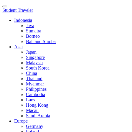
Toggle
Student Traveler
navigation
Indonesia
Java
Sumatra
Borneo
Bali and Sumba
Asia
Japan
Singapore
Malaysia
South Korea
China
Thailand
Myanmar
Philippines
Cambodia
Laos
Hong Kong
Macau
Saudi Arabia
Europe
Germany
Poland