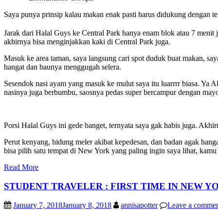
Saya punya prinsip kalau makan enak pasti harus didukung dengan
Jarak dari Halal Guys ke Central Park hanya enam blok atau 7 menit j
akhirnya bisa menginjakkan kaki di Central Park juga.
Masuk ke area taman, saya langsung cari spot duduk buat makan, sa
hangat dan baunya menggugah selera.
Sesendok nasi ayam yang masuk ke mulut saya itu luarrrr biasa. Ya A
nasinya juga berbumbu, saosnya pedas super bercampur dengan mayo 
Porsi Halal Guys ini gede banget, ternyata saya gak habis juga. Akh
Perut kenyang, hidung meler akibat kepedesan, dan badan agak hanga
bisa pilih satu tempat di New York yang paling ingin saya lihat, k
Read More
STUDENT TRAVELER : FIRST TIME IN NEW YOR
January 7, 2018
January 8, 2018
annisapotter
Leave a comme