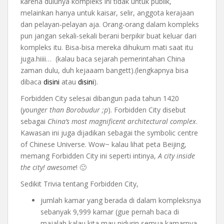
karena dulunya kompleks ini tidak untuk publik,
melainkan hanya untuk kaisar, selir, anggota kerajaan
dan pelayan-pelayan aja. Orang-orang dalam kompleks
pun jangan sekali-sekali berani berpikir buat keluar dari
kompleks itu. Bisa-bisa mereka dihukum mati saat itu
juga.hiiii… (kalau baca sejarah pemerintahan China
zaman dulu, duh kejaaam bangett).(lengkapnya bisa
dibaca
disini
atau
disini
).
Forbidden City selesai dibangun pada tahun 1420
(
younger than Borobudur ;p
). Forbidden City disebut
sebagai
China’s most magnificent architectural complex
.
Kawasan ini juga dijadikan sebagai the symbolic centre
of Chinese Universe. Wow~ kalau lihat peta Beijing,
memang Forbidden City ini seperti intinya,
A city inside
the city! awesome
! 🙂
Sedikit Trivia tentang Forbidden City,
jumlah kamar yang berada di dalam kompleksnya
sebanyak 9,999 kamar (gue pernah baca di
majalah kalau kita mau nidurin semua kamarnya,