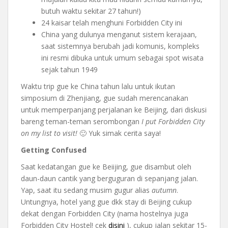
butuh waktu sekitar 27 tahun!)
24 kaisar telah menghuni Forbidden City ini
China yang dulunya menganut sistem kerajaan,
saat sistemnya berubah jadi komunis, kompleks
ini resmi dibuka untuk umum sebagai spot wisata
sejak tahun 1949
Waktu trip gue ke China tahun lalu untuk ikutan
simposium di Zhenjiang, gue sudah merencanakan
untuk memperpanjang perjalanan ke Beijing, dari diskusi
bareng teman-teman serombongan
I put Forbidden City
on my list to visit!
🙂 Yuk simak cerita saya!
Getting Confused
Saat kedatangan gue ke Beiijing, gue disambut oleh
daun-daun cantik yang berguguran di sepanjang jalan.
Yap, saat itu sedang musim gugur alias
autumn
.
Untungnya, hotel yang gue dkk stay di Beijing cukup
dekat dengan Forbidden City (nama hostelnya juga
Forbidden City Hostel! cek
disini
), cukup jalan sekitar 15-