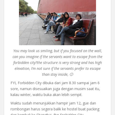
You may look us smiling, but if you focused on the wall,
can you imagine if the servants want to escape from the
forbidden city?
the structure is very strong and has high
elevation, I’m not sure if the servants prefer to escape
than stay inside, 🙂
FYI, Forbidden City dibuka dari jam 8.30 sampai jam 6
sore, namun disesuaikan juga dengan musim saat itu,
kalau winter, waktu buka akan lebih sempit.
Waktu sudah menunjukkan hampir jam 12, gue dan
rombongan harus segera balik ke hostel buat packing
dan kembali ke Shanghai.
Bye Forbidden City..