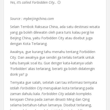
Yes, it’s called Forbidden City..
🙂
Source : mybeijingchina.com
Selain Tembok Raksasa China, ada satu destinasi wisata
yang ga boleh dilewatin oleh para turis kalau pergi ke
Beijing China, yaitu Forbidden City atau disebut juga
dengan Kota Terlarang.
Awalnya, gue kurang tahu menahu tentang Forbidden
City. Dan awalnya gue sendiri ga terlalu tertarik untuk
tahu banyak soal itu. Gue denger kata-katanya udah
‘Forbidden’ alias terlarang, berarti ga boleh didatengin
donk ya? ;p
Ternyata gue salah, setelah cari tau informasi ternyata
istilah
Forbidden City
merupakan kota terlarang pada
zaman dahulu kala.
Forbidden City
adalah kompleks
kerajaan China pada zaman dinasti Ming dan Qing
selama bertahun-tahun lamanya. Disebut terlarang,