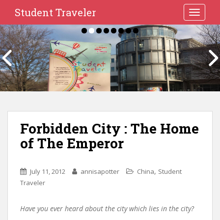
Student Traveler
TOGGLE
Forbidden City : The Home
of The Emperor
,
July 11, 2012
annisapotter
China
Student
Traveler
Have you ever heard about the city which lies in the city?