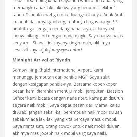
Tepat di samping kanan saya ada wanita bercadar yang
memangku anak laki-laki nya yang berumur sekitar 1
tahun. Si anak rewel ga mau dipangku ibunya. Anak Arab
itu udah dasarnya ganteng, matanya bagus banget! Si
anak itu ga sengaja nendang paha saya, akhirnya si
ibunya bilang sori dengan nada dingin. Saya hanya balas
senyum. Si anak ini kayanya ingin main, akhirnya
sesekali saya ajak
funny-eye-contact
.
Midnight Arrival at Riyadh
Sampai King Khalid International Airport, kami
menunggu jemputan dari panitia MGF. Saya salut
dengan kesigapan panitia-nya. Bersama koper-koper
besar, kami diarahkan menuju mobil jemputan. Liassion
Officer kami bicara dengan nada ribut, kami pun disuruh
segera naik mobil. Saya dapat pesan dari Mama, kalau
di Arab, jangan sekali-kali perempuan naik mobil duluan
sebelum ada laki-laki yang kita percaya masuk mobil.
Saya minta satu orang cowok untuk naik mobil duluan,
akhirnya mas Joseph naik mobil yang saya naiki.