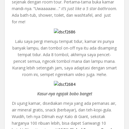
sejenak dengan room tour. Pertama-tama buka kamar
mandi-nya. “Uwaaaaaw…”
it’s just like a 5 star-bathroom.
Ada bath-tub, shower, toilet, dan washtafel, and just
for me!
Lalu saya pergi menuju tempat tidur, kamar ini punya
banyak lampu, dan tombol on-off nya itu ada disamping
tempat tidur. Ada 8 tombol, akhirnya saya pencet-
pencet semua, ngecek tombol mana dan lampu mana.
Kurang lebih setengah jam, saya adaptasi dengan smart
room ini, sempet ngerekam video juga. Hehe.
Kasur-nya ngajak bobo banget
Di ujung kamar, disediakan meja yang ada pemanas air,
air mineral gratis, snack (berbayar), dan teh-kopi-gula.
Wuidih, teh nya Dilmah euy! Kalo di Giant, sekotak
harganya 100 ribuan lebih, bisa dapet Sariwangi 10