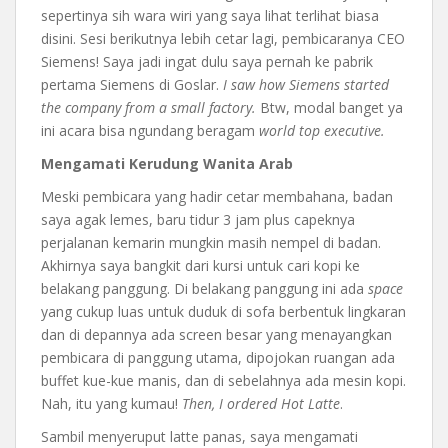
sepertinya sih wara wiri yang saya lihat terlihat biasa
disini. Sesi berikutnya lebih cetar lagi, pembicaranya CEO
Siemens! Saya jadi ingat dulu saya pernah ke pabrik
pertama Siemens di Goslar.
I saw how Siemens started
the company from a small factory.
Btw, modal banget ya
ini acara bisa ngundang beragam
world top executive.
Mengamati Kerudung Wanita Arab
Meski pembicara yang hadir cetar membahana, badan
saya agak lemes, baru tidur 3 jam plus capeknya
perjalanan kemarin mungkin masih nempel di badan.
Akhirnya saya bangkit dari kursi untuk cari kopi ke
belakang panggung. Di belakang panggung ini ada
space
yang cukup luas untuk duduk di sofa berbentuk lingkaran
dan di depannya ada screen besar yang menayangkan
pembicara di panggung utama, dipojokan ruangan ada
buffet kue-kue manis, dan di sebelahnya ada mesin kopi.
Nah, itu yang kumau!
Then,
I ordered Hot Latte
.
Sambil menyeruput latte panas, saya mengamati