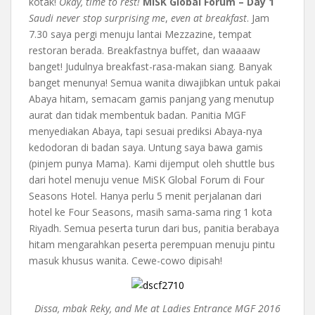
kotak!
Okay, time to rest!
MiSK Global Forum – Day 1
Saudi never stop surprising me
,
even at breakfast
. Jam
7.30 saya pergi menuju lantai Mezzazine, tempat
restoran berada. Breakfastnya buffet, dan waaaaw
banget! Judulnya breakfast-rasa-makan siang. Banyak
banget menunya! Semua wanita diwajibkan untuk pakai
Abaya hitam, semacam gamis panjang yang menutup
aurat dan tidak membentuk badan. Panitia MGF
menyediakan Abaya, tapi sesuai prediksi Abaya-nya
kedodoran di badan saya. Untung saya bawa gamis
(pinjem punya Mama). Kami dijemput oleh shuttle bus
dari hotel menuju venue MiSK Global Forum di Four
Seasons Hotel. Hanya perlu 5 menit perjalanan dari
hotel ke Four Seasons, masih sama-sama ring 1 kota
Riyadh. Semua peserta turun dari bus, panitia berabaya
hitam mengarahkan peserta perempuan menuju pintu
masuk khusus wanita. Cewe-cowo dipisah!
Dissa, mbak Reky, and Me at Ladies Entrance MGF 2016