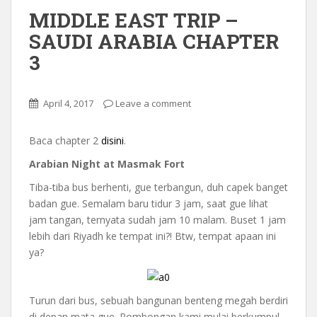
MIDDLE EAST TRIP –
SAUDI ARABIA CHAPTER
3
April 4, 2017
Leave a comment
Baca chapter 2
disini
.
Arabian Night at Masmak Fort
Tiba-tiba bus berhenti, gue terbangun, duh capek banget
badan gue. Semalam baru tidur 3 jam, saat gue lihat
jam tangan, ternyata sudah jam 10 malam. Buset 1 jam
lebih dari Riyadh ke tempat ini?! Btw, tempat apaan ini
ya?
Turun dari bus, sebuah bangunan benteng megah berdiri
di depan mata gue. Rombongan kami mulai berkumpul