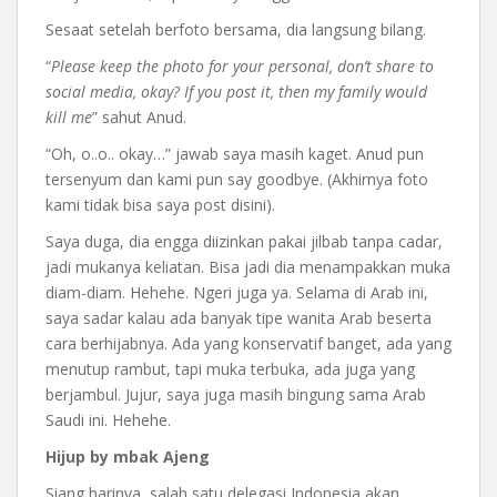
Sesaat setelah berfoto bersama, dia langsung bilang.
“
Please keep the photo for your personal, don’t share to
social media, okay? If you post it, then my family would
kill me
” sahut Anud.
“Oh, o..o.. okay…” jawab saya masih kaget. Anud pun
tersenyum dan kami pun say goodbye. (Akhirnya foto
kami tidak bisa saya post disini).
Saya duga, dia engga diizinkan pakai jilbab tanpa cadar,
jadi mukanya keliatan. Bisa jadi dia menampakkan muka
diam-diam. Hehehe. Ngeri juga ya. Selama di Arab ini,
saya sadar kalau ada banyak tipe wanita Arab beserta
cara berhijabnya. Ada yang konservatif banget, ada yang
menutup rambut, tapi muka terbuka, ada juga yang
berjambul. Jujur, saya juga masih bingung sama Arab
Saudi ini. Hehehe.
Hijup by mbak Ajeng
Siang harinya, salah satu delegasi Indonesia akan