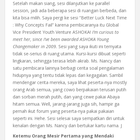
Setelah makan siang, sesi dilanjutkan ke parallel
session, jadi ada beberapa sesi di ruangan berbeda, dan
kita bisa milih. Saya pergi ke sesi “Better Luck Next Time
: Why Concepts Fail” karena pembicaranya itu Global
Vice President Youth Venture ASHOKA!
I’m curious to
meet her, since I’ve been awarded ASHOKA Young
Changemaker in 2009.
Sesi yang saya ikuti ini ternyata
tidak se-serius di ruang utama. Kursi-kursi dibuat seperti
lingkaran, sehingga terasa lebih akrab. Ms. Nancy dan
satu pembicara lainnya berbagi cerita soal pengalaman
hidupnya yang tentu tidak lepas dari kegagalan. Sambil
mendengar cerita mereka, saya lihat peserta-nya mostly
orang Arab semua, yang cowo berpakaian terusan putih
dan sorban merah putih, dan yang cewe pakai Abaya
hitam semua. Well, jarang-jarang juga sih, hampir ga
pernah ikut forum yang peserta-nya pakai pakaian
seperti ini. Hehe. Sesi selesai saya sempatkan diri untuk
kenalan dengan Ms. Nancy dan bertukar kartu nama. J
Ketemu Orang Mesir Pertama yang Mendaki