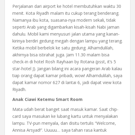
Perjalanan dari airport ke hotel membutuhkan waktu 30
menit. Kota Riyadh malam itu cukup terang benderang.
Namanya ibu kota, suasana-nya modern sekali, tidak
seperti Arab yang digambarkan kisah-kisah Nabi jaman
dahulu. Mobil kami menyusuri jalan utama yang kanan-
kirinya berdiri gedung megah dengan lampu yang terang.
Ketika mobil berbelok ke satu gedung. Alhamdulilah,
akhirnya bisa istirahat juga. Jam 11.30 malam bisa
check-in di hotel Rosh Rayhaan by Rotana (psst, it’s 5
star-hotel J). Jangan bilang ini acara pangeran Arab kalau
tiap orang dapat kamar pribadi, wow! Alhamdulilah, saya
dapat kamar nomor 627 di lantai 6, jadi dapat view kota
Riyadh.
Anak Ciawi Ketemu Smart Room
Mata udah berat banget saat masuk kamar. Saat chip-
card saya masukan ke lubang kartu untuk menyalakan
lampu. TV-pun menyala, dan disitu tertulis “Welcome,
Annisa Arsyad!”. Uuuuu… saya tahan rasa kantuk