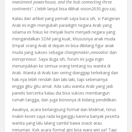
investment powerhouse, and the hub connecting three
continents”.
( lebih lanjut bisa dilihat vision2030.gov.sa).
Kalau dari artikel yang pernah saya baca sih, si Pangeran
Arab ini ingin mengubah paradigm negara Arab yang
selama ini fokus ke minyak bumi menjadi negara yang
mengandalkan SDM yang kuat, khususnya anak muda.
Empat orang Arab di depan ini bisa dibilang figur anak
muda yang sukses sebagai
changemaker
,
innovator
dan
entrepreneur
. Saya duga sih, forum ini juga ingin
menunjukkan ke semua orang tentang isu wanita di
Arab. Wanita di Arab kan sering dianggap terkekang dan
hak-nya lebih rendah dari laki-laki, tapi sebenarnya
engga gitu-gitu amat. Ada satu wanita Arab yang jadi
panelis bercerita kalau dia bisa sukses membangun
rumah tangga, dan juga bisnisnya di bidang pendidikan.
Awalnya, acara berlangsung formal dan khidmat, terus
makin kesini saya rada keganggu karena banyak peserta
wanita yang lalu lalang sambil bawa snack atau
minuman. Kok acara formal gini bisa wara wiri ya? Tapi