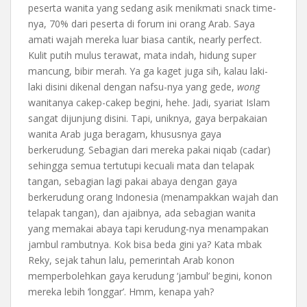
peserta wanita yang sedang asik menikmati snack time-
nya, 70% dari peserta di forum ini orang Arab. Saya
amati wajah mereka luar biasa cantik, nearly perfect.
Kulit putih mulus terawat, mata indah, hidung super
mancung, bibir merah. Ya ga kaget juga sih, kalau laki-
laki disini dikenal dengan nafsu-nya yang gede,
wong
wanitanya cakep-cakep begini, hehe. Jadi, syariat Islam
sangat dijunjung disini. Tapi, uniknya, gaya berpakaian
wanita Arab juga beragam, khususnya gaya
berkerudung. Sebagian dari mereka pakai niqab (cadar)
sehingga semua tertutupi kecuali mata dan telapak
tangan, sebagian lagi pakai abaya dengan gaya
berkerudung orang Indonesia (menampakkan wajah dan
telapak tangan), dan ajaibnya, ada sebagian wanita
yang memakai abaya tapi kerudung-nya menampakan
jambul rambutnya. Kok bisa beda gini ya? Kata mbak
Reky, sejak tahun lalu, pemerintah Arab konon
memperbolehkan gaya kerudung ‘jambul’ begini, konon
mereka lebih ‘longgar’. Hmm, kenapa yah?