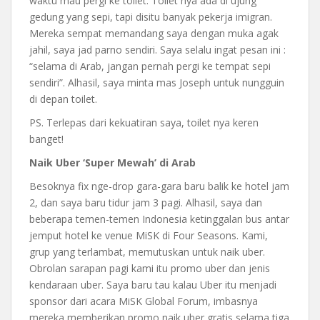
waktu mau pergi ke toilet. Toilet nya ada di ujung
gedung yang sepi, tapi disitu banyak pekerja imigran.
Mereka sempat memandang saya dengan muka agak
jahil, saya jad parno sendiri. Saya selalu ingat pesan ini :
“selama di Arab, jangan pernah pergi ke tempat sepi
sendiri”. Alhasil, saya minta mas Joseph untuk nungguin
di depan toilet.
PS. Terlepas dari kekuatiran saya, toilet nya keren
banget!
Naik Uber ‘Super Mewah’ di Arab
Besoknya fix nge-drop gara-gara baru balik ke hotel jam
2, dan saya baru tidur jam 3 pagi. Alhasil, saya dan
beberapa temen-temen Indonesia ketinggalan bus antar
jemput hotel ke venue MiSK di Four Seasons. Kami,
grup yang terlambat, memutuskan untuk naik uber.
Obrolan sarapan pagi kami itu promo uber dan jenis
kendaraan uber. Saya baru tau kalau Uber itu menjadi
sponsor dari acara MiSK Global Forum, imbasnya
mereka memberikan promo naik uber gratis selama tiga