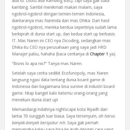
ada isi. Disitu ada Kambing BBQ, tapi saya gak suka
kambing. Sambil menikmati makan malam, saya
ngobrol-ngobrol dengan temen-temen Indonesia,
diantaranya mas Narenda dan mas Dhika. Dari hasil
ngobrol-ngobrol, mereka berdua sepertinya sudah lama
berkiprah di dunia start up, dan kedua start up berbasis
IT. Mas Naren ini CEO nya Dicoding, sedangkan mas
Dhika itu CEO nya perusahaan yang saya jadi HRD
Manajer palsu, hahaha (baca ceritanya di
Chapter 1
ya).
“Bisnis lo apa nis?” Tanya mas Naren.
Setelah saya cerita sedikit Ecofunopoly, mas Naren
langsung ngasi data tentang dunia board game di
Indonesia dan bagaimana bisa survive di industri board
game. Ntap banget kalo ketemu orang-orang yang
menekuni dunia start up!
Memandangi indahnya nightscape kota Riyadh dari
lantai 70 sungguh luar biasa. Saya tersenyum,
ah harus
banyak-banyak bersyukur nih
. Saya gak pernah
menyangka kalau saya bisa ke Arab dengan cara yang