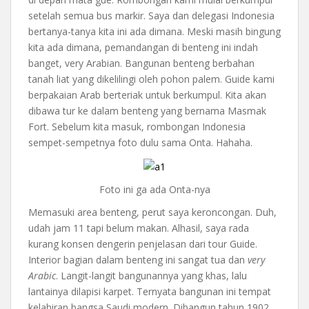
setelah semua bus markir. Saya dan delegasi Indonesia
bertanya-tanya kita ini ada dimana. Meski masih bingung
kita ada dimana, pemandangan di benteng ini indah
banget, very Arabian. Bangunan benteng berbahan
tanah liat yang dikelilingi oleh pohon palem. Guide kami
berpakaian Arab berteriak untuk berkumpul. Kita akan
dibawa tur ke dalam benteng yang bernama Masmak
Fort. Sebelum kita masuk, rombongan Indonesia
sempet-sempetnya foto dulu sama Onta. Hahaha.
Foto ini ga ada Onta-nya
Memasuki area benteng, perut saya keroncongan. Duh,
udah jam 11 tapi belum makan. Alhasil, saya rada
kurang konsen dengerin penjelasan dari tour Guide.
Interior bagian dalam benteng ini sangat tua dan
very
Arabic
. Langit-langit bangunannya yang khas, lalu
lantainya dilapisi karpet. Ternyata bangunan ini tempat
kelahiran bangsa Saudi modern. Dibangun tahun 1902,