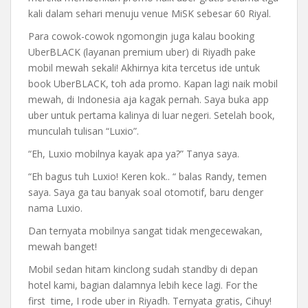
kali dalam sehari menuju venue MiSK sebesar 60 Riyal.
Para cowok-cowok ngomongin juga kalau booking
UberBLACK (layanan premium uber) di Riyadh pake
mobil mewah sekali! Akhirnya kita tercetus ide untuk
book UberBLACK, toh ada promo. Kapan lagi naik mobil
mewah, di Indonesia aja kagak pernah. Saya buka app
uber untuk pertama kalinya di luar negeri. Setelah book,
munculah tulisan “Luxio”.
“Eh, Luxio mobilnya kayak apa ya?” Tanya saya.
“Eh bagus tuh Luxio! Keren kok.. “ balas Randy, temen
saya. Saya ga tau banyak soal otomotif, baru denger
nama Luxio.
Dan ternyata mobilnya sangat tidak mengecewakan,
mewah banget!
Mobil sedan hitam kinclong sudah standby di depan
hotel kami, bagian dalamnya lebih kece lagi. For the
first time, I rode uber in Riyadh. Ternyata gratis, Cihuy!