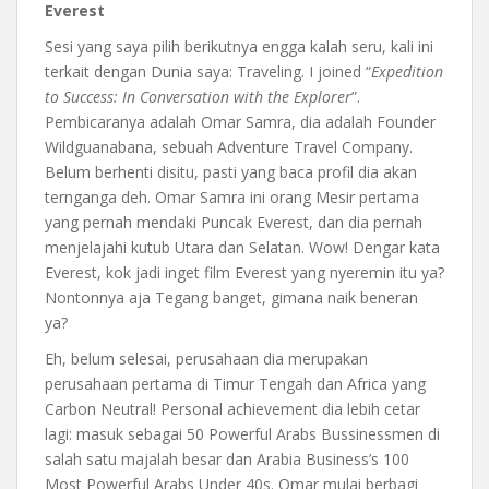
Everest
Sesi yang saya pilih berikutnya engga kalah seru, kali ini
terkait dengan Dunia saya: Traveling. I joined “
Expedition
to Success: In Conversation with the Explorer
”.
Pembicaranya adalah Omar Samra, dia adalah Founder
Wildguanabana, sebuah Adventure Travel Company.
Belum berhenti disitu, pasti yang baca profil dia akan
ternganga deh. Omar Samra ini orang Mesir pertama
yang pernah mendaki Puncak Everest, dan dia pernah
menjelajahi kutub Utara dan Selatan. Wow! Dengar kata
Everest, kok jadi inget film Everest yang nyeremin itu ya?
Nontonnya aja Tegang banget, gimana naik beneran
ya?
Eh, belum selesai, perusahaan dia merupakan
perusahaan pertama di Timur Tengah dan Africa yang
Carbon Neutral! Personal achievement dia lebih cetar
lagi: masuk sebagai 50 Powerful Arabs Bussinessmen di
salah satu majalah besar dan Arabia Business’s 100
Most Powerful Arabs Under 40s. Omar mulai berbagi