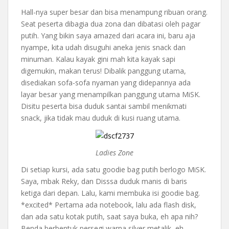
Hall-nya super besar dan bisa menampung ribuan orang.
Seat peserta dibagia dua zona dan dibatasi oleh pagar
putih. Yang bikin saya amazed dari acara ini, baru aja
nyampe, kita udah disuguhi aneka jenis snack dan
minuman. Kalau kayak gini mah kita kayak sapi
digemukin, makan terus! Dibalik panggung utama,
disediakan sofa-sofa nyaman yang didepannya ada
layar besar yang menampilkan panggung utama MiSK.
Disitu peserta bisa duduk santai sambil menikmati
snack, jika tidak mau duduk di kusi ruang utama.
Ladies Zone
Di setiap kursi, ada satu goodie bag putih berlogo MiSK.
Saya, mbak Reky, dan Disssa duduk manis di baris
ketiga dari depan. Lalu, kami membuka isi goodie bag.
*excited* Pertama ada notebook, lalu ada flash disk,
dan ada satu kotak putih, saat saya buka, eh apa nih?
Benda berbentuk persegi warna silver metalik, eh