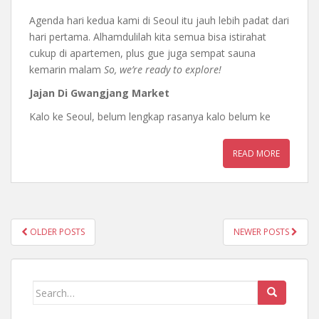
Agenda hari kedua kami di Seoul itu jauh lebih padat dari
hari pertama. Alhamdulilah kita semua bisa istirahat
cukup di apartemen, plus gue juga sempat sauna
kemarin malam
So, we’re ready to explore!
Jajan Di Gwangjang Market
Kalo ke Seoul, belum lengkap rasanya kalo belum ke
READ MORE
OLDER POSTS
NEWER POSTS
POSTS NAVIGATION
Search for: