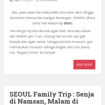
April 15, 2019
0 Comments
Gila, jalan-jalan hari kedua bikin kita
tepar
abis! Hingga
keesokan harinya kita bangun kesiangan.. hehehe. (Baca
cerita hari kedua trip
disini
).
Hari ketiga trip kita dimulai agak telat. Kita baru keluar
dari AirBnB jam 11an. Untung hari ini rute-nya gak
banyak dan agak santai. Sebagai pecinta museum, gue
memasukan museum sebagai bagian dari rute
family
trip
. Negara Korea itu banyak
READ MORE
SEOUL Family Trip : Senja
di Namsan, Malam di